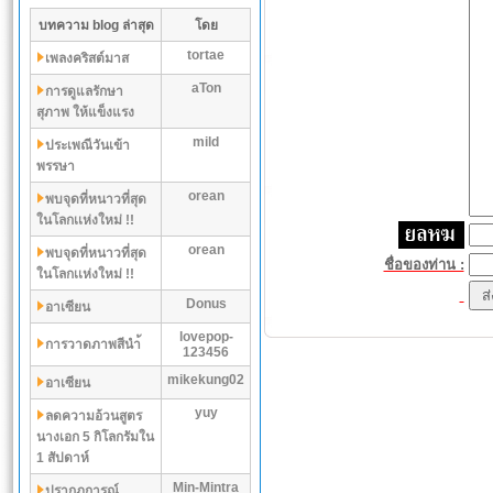
บทความ blog ล่าสุด
โดย
tortae
เพลงคริสต์มาส
aTon
การดูแลรักษา
สุภาพ ให้แข็งแรง
mild
ประเพณีวันเข้า
พรรษา
orean
พบจุดที่หนาวที่สุด
ในโลกเเห่งใหม่ !!
orean
พบจุดที่หนาวที่สุด
ชื่อของท่าน :
ในโลกเเห่งใหม่ !!
Donus
อาเซียน
lovepop-
การวาดภาพสีนำ้
123456
mikekung02
อาเซียน
yuy
ลดความอ้วนสูตร
นางเอก 5 กิโลกรัมใน
1 สัปดาห์
Min-Mintra
ปรากฏการณ์