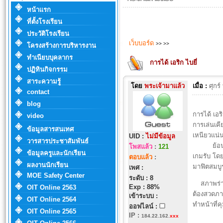
หน้าแรก
ที่ตั้งโรงเรียน
ประวัติโรงเรียน
เว็บบอร์ด
>>
>>
โครงสร้างการบริหารงาน
ทำเนียบบุคลากร
การได้ เอริก ไบยี่
ปฏิทินกิจกรรม
สาระความรู้
โดย
พระเจ้ามาแล้ว
เมื่อ :
ศุกร
contact
blog
การได้ เอร
video
การเล่นเคี
ข้อมูลสารสนเทศ
เหนียวแน่น
UID :
ไม่มีข้อมูล
วารสารประชาสัมพันธ์
ย้อนไปช่ว
โพสแล้ว
:
121
ข้อมูลครูและนักเรียน
เกมรับ โดย
ตอบแล้ว
:
ผลงานนักเรียน
มาฟิตสมบูร
เพศ :
MOE Safety Center
ระดับ : 8
สภาพร่างก
Exp : 88%
OIT Online 2563
ต้องสวดภาว
เข้าระบบ :
OIT Online 2564
ทำหน้าที่ค
ออฟไลน์ :
OIT Online 2565
IP
:
184.22.162.
xxx