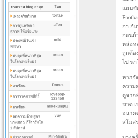
บทความ blog ล่าสุด
โดย
แผนชั
tortae
เพลงคริสต์มาส
Footba
aTon
กา กับ
การดูแลรักษา
สุภาพ ให้แข็งแรง
ก่อนก้า
mild
ประเพณีวันเข้า
หล่อห
พรรษา
ถูกต้อ
orean
พบจุดที่หนาวที่สุด
ไป นา
ในโลกเเห่งใหม่ !!
orean
พบจุดที่หนาวที่สุด
หากจัด
ในโลกเเห่งใหม่ !!
Donus
ความสน
อาเซียน
lovepop-
ดูจาก
การวาดภาพสีนำ้
123456
ขาด เข
mikekung02
อาเซียน
อนาคต"
yuy
ลดความอ้วนสูตร
สโมสรท
นางเอก 5 กิโลกรัมใน
1 สัปดาห์
Min-Mintra
บางครั
ปรากฏการณ์