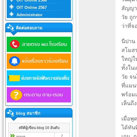
OIT Online 2566
OIT Online 2567
สัญญาท
Administrator
วัย ถู
ว่าที่
ติดต่อสอบถาม
นีปาน
สโมสรท
ใหญ่ใน
ทั้งใน
วัย จ
ที่แมน
พร้อม
เห็นถ
blog สมาชิก
เมื่อ
ได้ทัน
สถิติผู้เขียน blog 10 อันดับ
เกม, ก
2
wave