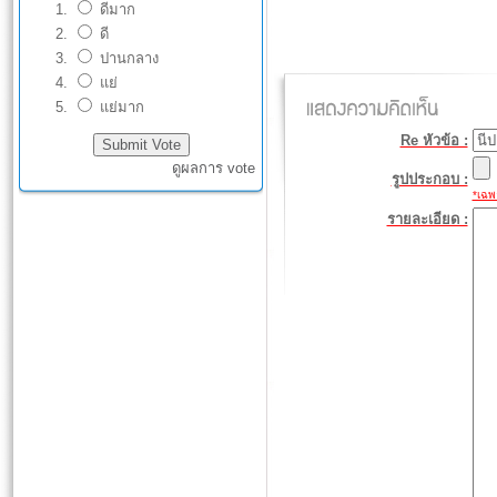
ดีมาก
ดี
ปานกลาง
แย่
แย่มาก
Re หัวข้อ :
ดูผลการ vote
รูปประกอบ :
*เฉพา
รายละเอียด :