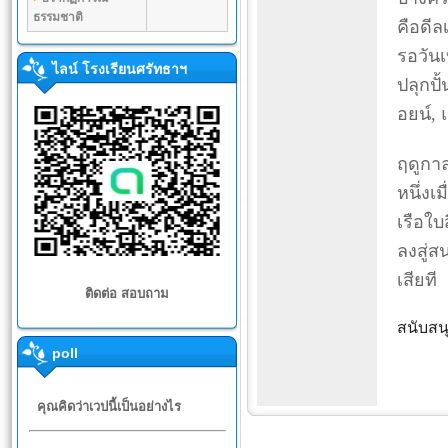
ธรรมชาติ
คือดีล
รอวันเ
ไลน์ โรงเรียนศรัทธาฯ
ปลุกปั
อยน์, 
ฤดูกาล
หนึ่ง
เรือใบ
ลงสู่ส
เสียที
ติดต่อ สอบถาม
สนับสน
poll
คุณคิดว่าเวปนี้เป็นอย่างไร