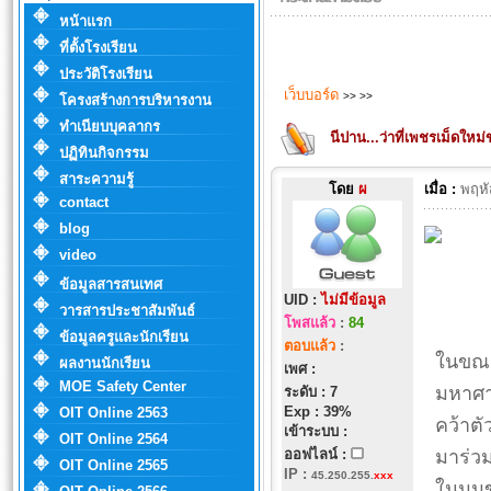
หน้าแรก
ที่ตั้งโรงเรียน
ประวัติโรงเรียน
เว็บบอร์ด
>>
>>
โครงสร้างการบริหารงาน
ทำเนียบบุคลากร
นีปาน...ว่าที่เพชรเม็ดใหม
ปฏิทินกิจกรรม
สาระความรู้
โดย
ผ
เมื่อ :
พฤหั
contact
blog
video
ข้อมูลสารสนเทศ
UID :
ไม่มีข้อมูล
วารสารประชาสัมพันธ์
โพสแล้ว
:
84
ข้อมูลครูและนักเรียน
ตอบแล้ว
:
ในขณะ
ผลงานนักเรียน
เพศ :
MOE Safety Center
มหาศา
ระดับ : 7
Exp : 39%
OIT Online 2563
คว้าตั
เข้าระบบ :
OIT Online 2564
ออฟไลน์ :
มาร่วม
OIT Online 2565
IP
:
45.250.255.
xxx
ในมุมข