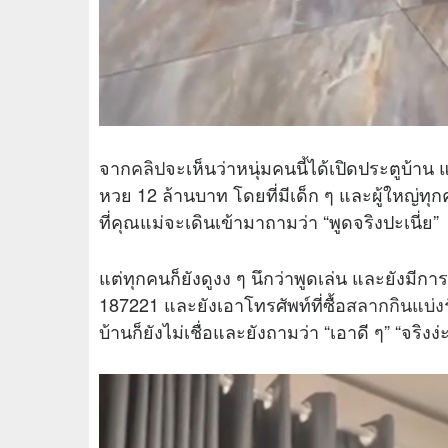
จาก
คลิป
จะเห็นว่าหนุ่มคนนี้ได้เปิดประตูบ้าน 
หวย 12 ล้านบาท โดยที่มีเด็ก ๆ และผู้ใหญ่ทุ
ที่คุณแม่จะเดินเข้ามาถามว่า “พูดจริงปะเนี่ย”
แต่ทุกคนก็ยังดูงง ๆ นึกว่าพูดเล่น และยังมีก
187221 และยังเอาโทรศัพท์ที่ซื้อ
สลากกินแบ่ง
บ้านก็ยังไม่เชื่อและยังถามว่า “เอาดี ๆ” “จริงง่