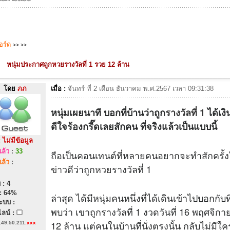
บอร์ด
>>
>>
หนุ่มประกาศถูกหวยรางวัลที่ 1 รวย 12 ล้าน
โดย
ภภ
เมื่อ :
จันทร์ ที่ 2 เดือน ธันวาคม พ.ศ.2567 เวลา 09:31:38
หนุ่มเผยนาที บอกที่บ้านว่าถูก
รางวัลที่ 1
ได้เงิ
ดีใจร้องกรี๊ดเลยสักคน ที่จริงแล้วเป็นแบบนี้
:
ไม่มีข้อมูล
ล้ว
:
33
ถือเป็นคอนเทนต์ที่หลายคนอยากจะทำสักครั้ง
ล้ว
:
ข่าว
ดีว่าถูก
หวย
รางวัลที่ 1
 : 4
: 64%
ล่าสุด ได้มีหนุ่มคนหนึ่งที่ได้เดินเข้าไปบอกกับท
ะบบ :
พบว่า เขาถูกรางวัลที่ 1 งวดวันที่ 16 พฤศจิก
ลน์ :
12 ล้าน แต่คนในบ้านที่นั่งตรงนั้น กลับไม่มีใ
149.50.211.
xxx