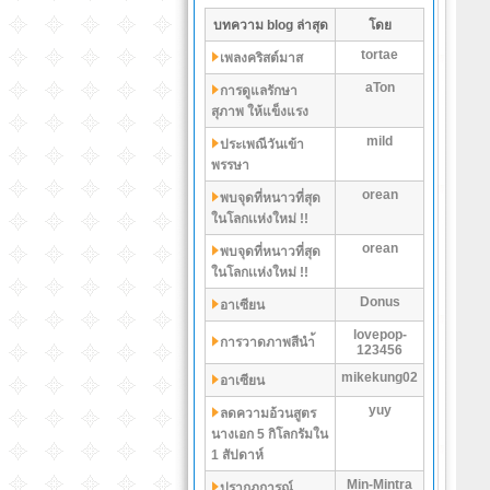
บทความ blog ล่าสุด
โดย
tortae
เพลงคริสต์มาส
aTon
การดูแลรักษา
สุภาพ ให้แข็งแรง
mild
ประเพณีวันเข้า
พรรษา
orean
พบจุดที่หนาวที่สุด
ในโลกเเห่งใหม่ !!
orean
พบจุดที่หนาวที่สุด
ในโลกเเห่งใหม่ !!
Donus
อาเซียน
lovepop-
การวาดภาพสีนำ้
123456
mikekung02
อาเซียน
yuy
ลดความอ้วนสูตร
นางเอก 5 กิโลกรัมใน
1 สัปดาห์
Min-Mintra
ปรากฏการณ์