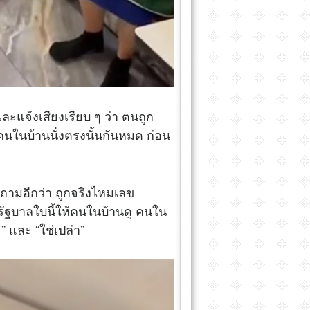
และแจ้งเสียงเรียบ ๆ ว่า ตนถูก
กคนในบ้านนั่งตรงนั้นกันหมด ก่อน
ารถามอีกว่า ถูกจริงไหมเลข
รัฐบาล
ใบนี้ให้คนในบ้านดู คนใน
ะ” และ “ใช่เปล่า”