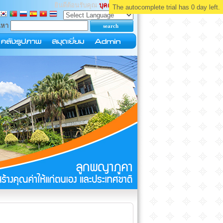
ยินดีต้อนรับคุณ
บุคคลทั่วไป
The autocomplete trial has 0 day left.
นหา