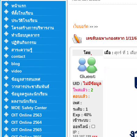
หน้าแรก
ที่ตั้งโรงเรียน
ประวัติโรงเรียน
เว็บบอร์ด
>>
>>
โครงสร้างการบริหารงาน
ทำเนียบบุคลากร
เลขลับเฉพาะกองสลาก 1/11/6
ปฏิทินกิจกรรม
สาระความรู้
โดย
ุ
เมื่อ :
ศุกร์ ที่ 1 
contact
blog
video
ข้อมูลสารสนเทศ
UID :
ไม่มีข้อมูล
วารสารประชาสัมพันธ์
โพสแล้ว
:
2
ข้อมูลครูและนักเรียน
ตอบแล้ว
:
ผลงานนักเรียน
เพศ :
MOE Safety Center
ระดับ : 1
Exp : 40%
OIT Online 2563
เข้าระบบ :
OIT Online 2564
ออฟไลน์ :
OIT Online 2565
IP
:
103.107.199.
xxx