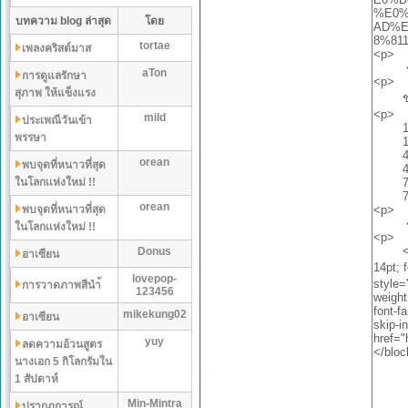
บทความ blog ล่าสุด
โดย
tortae
เพลงคริสต์มาส
aTon
การดูแลรักษา
สุภาพ ให้แข็งแรง
mild
ประเพณีวันเข้า
พรรษา
orean
พบจุดที่หนาวที่สุด
ในโลกเเห่งใหม่ !!
orean
พบจุดที่หนาวที่สุด
ในโลกเเห่งใหม่ !!
Donus
อาเซียน
lovepop-
การวาดภาพสีนำ้
123456
mikekung02
อาเซียน
yuy
ลดความอ้วนสูตร
นางเอก 5 กิโลกรัมใน
1 สัปดาห์
Min-Mintra
ปรากฏการณ์