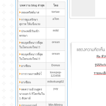
บทความ blog ล่าสุด
โดย
tortae
เพลงคริสต์มาส
aTon
การดูแลรักษา
สุภาพ ให้แข็งแรง
mild
ประเพณีวันเข้า
พรรษา
orean
พบจุดที่หนาวที่สุด
ในโลกเเห่งใหม่ !!
orean
พบจุดที่หนาวที่สุด
Re หัวข
ในโลกเเห่งใหม่ !!
รูปประก
Donus
อาเซียน
lovepop-
รายละเอี
การวาดภาพสีนำ้
123456
mikekung02
อาเซียน
yuy
ลดความอ้วนสูตร
นางเอก 5 กิโลกรัมใน
1 สัปดาห์
Min-Mintra
ปรากฏการณ์