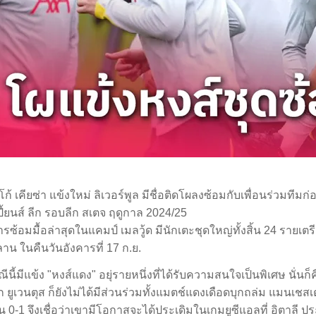
โก้ เคียซ่า แข้งใหม่ ลิเวอร์พูล มีชื่อติดโผลงซ้อมกับเพื่อนร่วมทีม
ี้ยนส์ ลีก รอบลีก สเตจ ฤดูกาล 2024/25
รซ้อมมื้อล่าสุดในแคมป์ เมลวู้ด มีนักเตะชุดใหญ่ทั้งสิ้น 24 รายเตร
ลาน ในคืนวันอังคารที่ 17 ก.ย.
ีนี้มีแข้ง "หงส์แดง" อยุ่รายหนึ่งที่ได้รับความสนใจเป็นพิเศษ นั่นก็ค
 ยูเวนตุส ก็ยังไม่ได้มีส่วนร่วมทั้งแมตช์แดงเดือดบุกถล่ม แมนเชสเต
น 0-1 จึงเชื่อว่าเขามีโอกาสจะได้ประเดิมในเกมยูซีแอลที่ อิตาลี ป