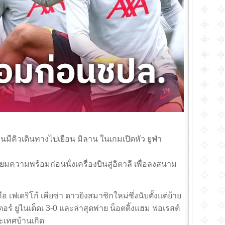
ก่อนมีคิวเดินทางไปเยือน มิลาน ในเกมเปิดหัว ยูฟ่า
ียมความพร้อมก่อนนั่งเครื่องบินสู่อิตาลี เพื่อลงสนาม
ือ เฟเดริโก้ เคียซ่า ดาวยิงสมาชิกใหม่ซึ่งนับตั้งแต่ย้าย
อร์ ยูไนเต็ดเ 3-0 และล่าสุดพ่าย น็อตติ้งแฮม ฟอเรสต์
ระเทศบ้านเกิด