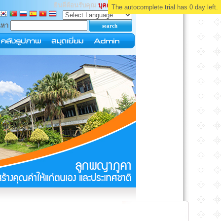
ยินดีต้อนรับคุณ
บุคคลทั่วไป
The autocomplete trial has 0 day left.
นหา