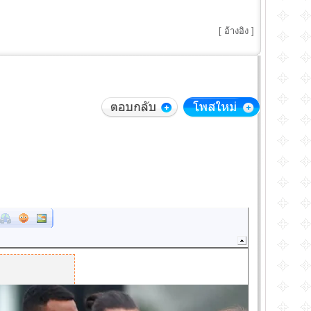
[
อ้างอิง
]