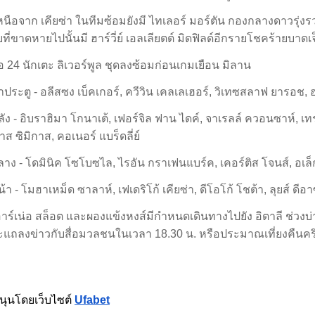
นือจาก เคียซ่า ในทีมซ้อมยังมี ไทเลอร์ มอร์ตัน กองกลางดาวรุ่งรวมอ
ที่ขาดหายไปนั้นมี ฮาร์วี่ย์ เอลเลียตต์ มิดฟิลด์อีกรายโชคร้ายบาด
่อ 24 นักเตะ ลิเวอร์พูล ชุดลงซ้อมก่อนเกมเยือน มิลาน
ษาประตู - อลีสซง เบ็คเกอร์, ควีวิน เคลเลเฮอร์, วิเทซสลาฟ ยารอช, ฮาร
ัง - อิบราฮิมา โกนาเต้, เฟอร์จิล ฟาน ไดค์, จาเรลล์ ควอนซาห์, เทร
ส ซิมิกาส, คอเนอร์ แบร็ดลี่ย์
าง - โดมินิค โซโบซไล, ไรอัน กราเฟนแบร์ค, เคอร์ติส โจนส์, อเล็กซ
า - โมฮาเหม็ด ซาลาห์, เฟเดริโก้ เคียซ่า, ดีโอโก้ โชต้า, ลุยส์ ดีอา
ี้ อาร์เน่อ สล็อต และผองแข้งหงส์มีกำหนดเดินทางไปยัง อิตาลี ช่วงบ
ต๊ะแถลงข่าวกับสื่อมวลชนในเวลา 18.30 น. หรือประมาณเที่ยงคืนค
นุนโดยเว็บไซต์
Ufabet