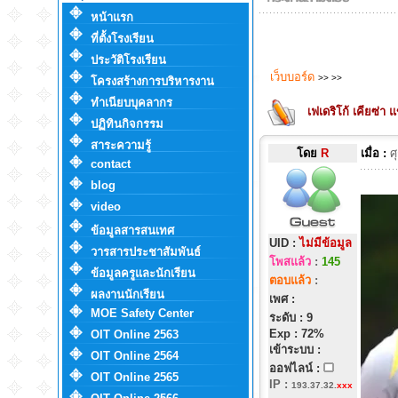
หน้าแรก
ที่ตั้งโรงเรียน
ประวัติโรงเรียน
เว็บบอร์ด
>>
>>
โครงสร้างการบริหารงาน
ทำเนียบบุคลากร
เฟเดริโก้ เคียซ่า แ
ปฏิทินกิจกรรม
สาระความรู้
โดย
R
เมื่อ :
ศ
contact
blog
video
ข้อมูลสารสนเทศ
UID :
ไม่มีข้อมูล
วารสารประชาสัมพันธ์
โพสแล้ว
:
145
ข้อมูลครูและนักเรียน
ตอบแล้ว
:
ผลงานนักเรียน
เพศ :
MOE Safety Center
ระดับ : 9
Exp : 72%
OIT Online 2563
เข้าระบบ :
OIT Online 2564
ออฟไลน์ :
OIT Online 2565
IP
:
193.37.32.
xxx