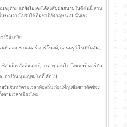
ยู่ด้วย แต่ยังไม่เคยได้ลงสัมผัสสนามในซีซั่นนี้ ส่วน
เจ็บระหว่างไปรับใช้ทีมชาติอังกฤษ U21 นั่นเอง
์วี่ย์ เดวิส
นท์ อเล็กซานเดอร์-อาร์โนลด์, แอนดรูว์ โรเบิร์ตสัน,
ิส แม็ค อัลลิสเตอร์, วาทารุ เอ็นโด, ไทเลอร์ มอร์ตัน
ซ, ดาร์วิน นูนเญซ, โกดี้ คักโป
่ายวันจันทร์ตามเวลาท้องถิ่น ก่อนที่กุนซือชาวดัตช์จะ
รึ่งตามเวลาเมืองไทย