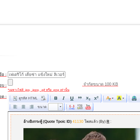
้อ :
จำกัดขนาด 100 KB
อบ :
*เฉพาะไฟล์ .jpg, .jpeg, .gif หรือ .png เท่านั้น
ยด :
ดูรหัส HTML
ขนาด
ขนาด