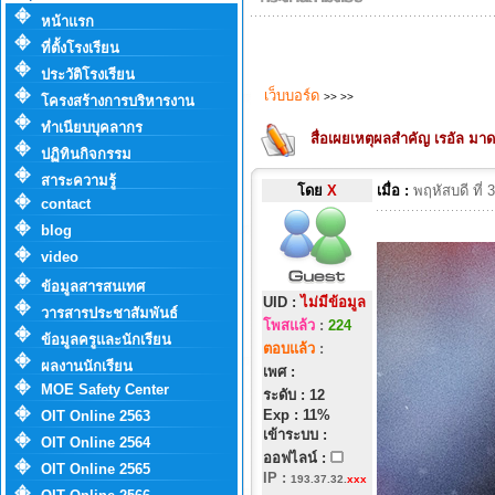
หน้าแรก
ที่ตั้งโรงเรียน
ประวัติโรงเรียน
เว็บบอร์ด
>>
>>
โครงสร้างการบริหารงาน
ทำเนียบบุคลากร
สื่อเผยเหตุผลสำคัญ เรอัล มาดร
ปฏิทินกิจกรรม
สาระความรู้
โดย
X
เมื่อ :
พฤหัสบดี ที่
contact
blog
video
ข้อมูลสารสนเทศ
UID :
ไม่มีข้อมูล
วารสารประชาสัมพันธ์
โพสแล้ว
:
224
ข้อมูลครูและนักเรียน
ตอบแล้ว
:
ผลงานนักเรียน
เพศ :
MOE Safety Center
ระดับ : 12
Exp : 11%
OIT Online 2563
เข้าระบบ :
OIT Online 2564
ออฟไลน์ :
OIT Online 2565
IP
:
193.37.32.
xxx