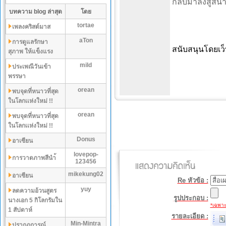
กลับมาลงสู่สนาม
บทความ blog ล่าสุด
โดย
tortae
เพลงคริสต์มาส
aTon
การดูแลรักษา
สนับสนุนโดยเว
สุภาพ ให้แข็งแรง
mild
ประเพณีวันเข้า
พรรษา
orean
พบจุดที่หนาวที่สุด
ในโลกเเห่งใหม่ !!
orean
พบจุดที่หนาวที่สุด
ในโลกเเห่งใหม่ !!
Donus
อาเซียน
lovepop-
การวาดภาพสีนำ้
123456
mikekung02
อาเซียน
Re หัวข้อ :
yuy
ลดความอ้วนสูตร
รูปประกอบ :
นางเอก 5 กิโลกรัมใน
*เฉพาะไ
1 สัปดาห์
รายละเอียด :
Min-Mintra
ปรากฏการณ์