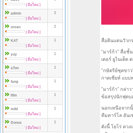
[ มือใหม่ ]
2
admin
[ มือใหม่ ]
2
orean
[ มือใหม่ ]
1
สื่อดินแดนวัวกร
KAT
[ มือใหม่ ]
"มาร์ก้า" สื่อ
1
yuy
เตอร์ ยูไนเต็ด 
[ มือใหม่ ]
1
aTon
"กษัตริย์ชุดขา
[ มือใหม่ ]
กาดเซียห์ แบบฟ
1
fang
[ มือใหม่ ]
"มาร์ก้า" กล่าว
1
film
ข้อสรุปนักฟุตบอ
[ มือใหม่ ]
นอกเหนือจากนั้
1
mild
[ มือใหม่ ]
ทีมคาร์โล อันเ
1
Donus
ดังนี้ โยโร่ ด
[ มือใหม่ ]