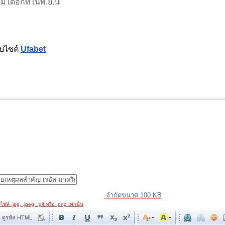
ได้อีกทีในพ.ย.นี้
็บไซต์
Ufabet
จำกัดขนาด 100 KB
ฟล์ .jpg, .jpeg, .gif หรือ .png เท่านั้น
ดูรหัส HTML