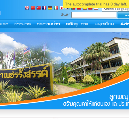
ยินดีต้อนรับคุณ
บุค
The autocomplete trial has 0 day left.
ค้นหา