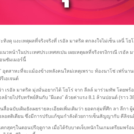
ะทิงดุ แงะเหตุผลที่จริงจริงที่ เรอัล มาดริด ตกลงใจไม่เซ็น เลนี่ โ
ชั้นแนวหน้าในประเทศประเทศสเปน เผยเหตุผลที่จริงจรงิกรณี เรอัล 
ตอนซัมเมอร์นี้
ว" อุตสาหะที่จะแม้องข้างหลังคนใหม่เหตุเพราะ ท้องนาโช่ เฟร์นานเ
รีเอเจนต์
ว่า เรอัล มาดริด มุ่งมั่นอยากได้ โยโร่ จาก ลีลล์ มาร่วมทัพ โดยพร
ลย้ายไปรับทรัพย์สินกับ "ผีแดง" ด้วยค่าแรง 8.1 ล้านปอนด์ (ราว 3
นสื่อฉบับเดิมยังเผยรายละเอียดเพิ่มเติมว่า ยอดกลุ่มที่ศึก ลา ลีก
ชลอตติเตียน ซึ่งมีการปรับแก้ขุมกำลังด้วยการเซ็นสัญญากับ คีลิจนถ
วงแตกสุดๆในตอนปรีฤดูกาล เมื่อได้รับบาดเจ็บหนักในเกมเตรียมพร้อม