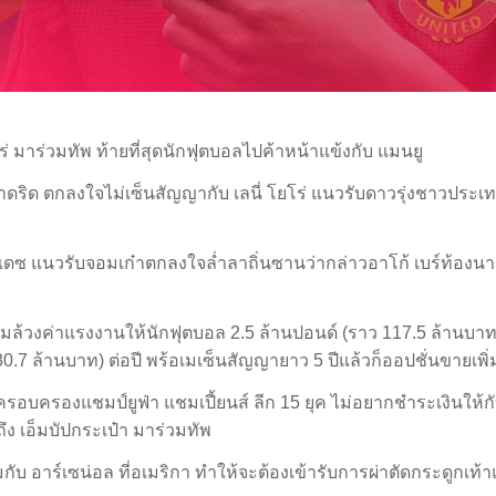
ยโร่ มาร่วมทัพ ท้ายที่สุดนักฟุตบอลไปค้าหน้าแข้งกับ แมนยู
มาดริด ตกลงใจไม่เซ็นสัญญากับ เลนี่ โยโร่ แนวรับดาวรุ่งชาวประ
ดซ แนวรับจอมเก๋าตกลงใจล่ำลาถิ่นซานว่ากล่าวอาโก้ เบร์ท้องนาเบว 
้อมล้วงค่าแรงงานให้นักฟุตบอล 2.5 ล้านปอนด์ (ราว 117.5 ล้านบาท) ต
80.7 ล้านบาท) ต่อปี พร้อเมเซ็นสัญญายาว 5 ปีแล้วก็ออปชั่นขายเพิ่
า ผู้ครอบครองแชมป์ยูฟ่า แชมเปี้ยนส์ ลีก 15 ยุค ไม่อยากชำระเงินใ
ึง เอ็มบัปกระเป๋า มาร่วมทัพ
กับ อาร์เซน่อล ที่อเมริกา ทำให้จะต้องเข้ารับการผ่าตัดกระดูกเท