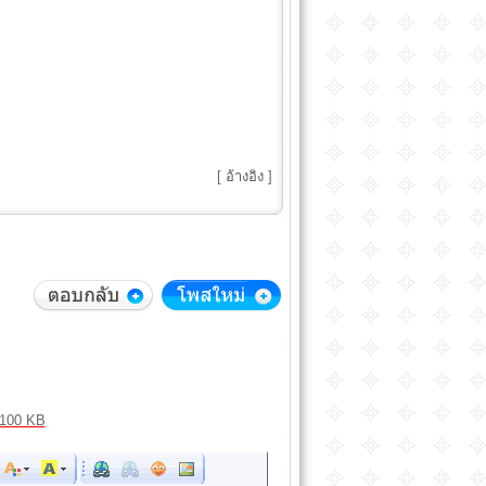
[
อ้างอิง
]
100 KB