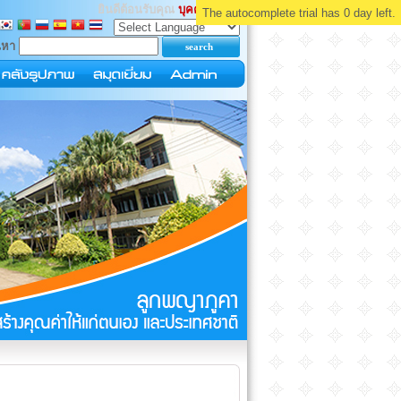
ยินดีต้อนรับคุณ
บุคคลทั่วไป
The autocomplete trial has 0 day left.
นหา