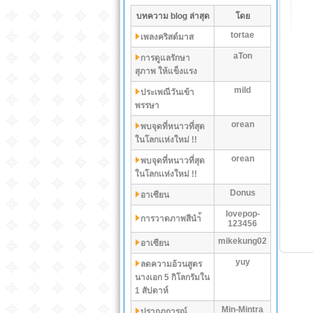
บทความ blog ล่าสุด
โดย
tortae
เพลงคริสต์มาส
aTon
การดูแลรักษา
สุภาพ ให้แข็งแรง
mild
ประเพณีวันเข้า
พรรษา
orean
พบจุดที่หนาวที่สุด
ในโลกเเห่งใหม่ !!
orean
พบจุดที่หนาวที่สุด
ในโลกเเห่งใหม่ !!
Donus
อาเซียน
lovepop-
การวาดภาพสีนำ้
123456
mikekung02
อาเซียน
yuy
ลดความอ้วนสูตร
นางเอก 5 กิโลกรัมใน
1 สัปดาห์
Min-Mintra
ปรากฏการณ์