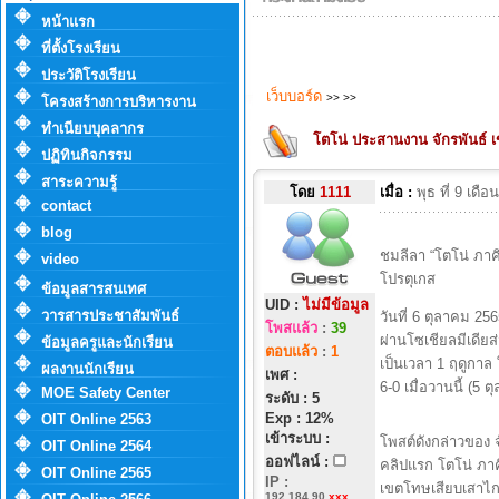
หน้าแรก
ที่ตั้งโรงเรียน
ประวัติโรงเรียน
เว็บบอร์ด
>>
>>
โครงสร้างการบริหารงาน
ทำเนียบบุคลากร
โตโน่ ประสานงาน จักรพันธ์ เ
ปฏิทินกิจกรรม
สาระความรู้
โดย
1111
เมื่อ :
พุธ ที่ 9 เด
contact
blog
ชมลีลา “โตโน่ ภาค
video
โปรตุเกส
ข้อมูลสารสนเทศ
UID :
ไม่มีข้อมูล
วารสารประชาสัมพันธ์
วันที่ 6 ตุลาคม 25
โพสแล้ว
:
39
ผ่านโซเชียลมีเดียส
ข้อมูลครูและนักเรียน
ตอบแล้ว
:
1
เป็นเวลา 1 ฤดูกาล
ผลงานนักเรียน
เพศ :
6-0 เมื่อวานนี้ (5 
MOE Safety Center
ระดับ : 5
Exp : 12%
OIT Online 2563
เข้าระบบ :
โพสต์ดังกล่าวของ จ
OIT Online 2564
ออฟไลน์ :
คลิปแรก โตโน่ ภาค
OIT Online 2565
IP
:
เขตโทษเสียบเสาไกล
192.184.90.
xxx