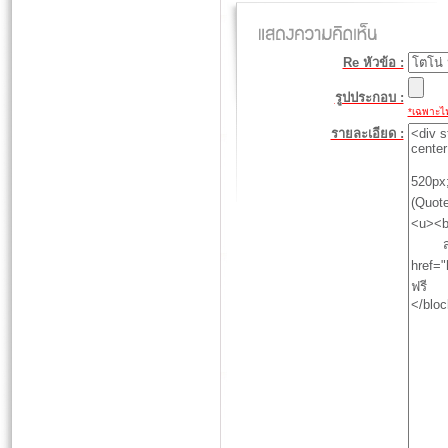
Re หัวข้อ :
รูปประกอบ :
*เฉพาะไฟล
รายละเอียด :