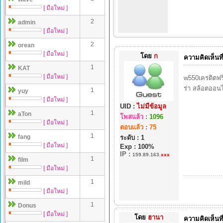
[ มือใหม่ ]
2
admin
[ มือใหม่ ]
2
orean
[ มือใหม่ ]
โดย
ก
ความคิดเห็นที
1
KAT
[ มือใหม่ ]
w550เครดิตฟร
ร่า สล้อตออน
1
yuy
[ มือใหม่ ]
UID :
ไม่มีข้อมูล
1
aTon
โพสแล้ว
:
1096
[ มือใหม่ ]
ตอบแล้ว
:
75
1
fang
ระดับ : 1
[ มือใหม่ ]
Exp : 100%
IP
:
159.89.163.
xxx
1
film
[ มือใหม่ ]
1
mild
[ มือใหม่ ]
1
Donus
[ มือใหม่ ]
โดย
ฮานา
ความคิดเห็นที