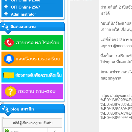
OIT Online 2566
OIT Online 2567
ส่วนคลิปที่ 2 เป็นจ
มาได้
Administrator
ก่อนที่นักร้องนักแ
ติดต่อสอบถาม
เข้ากลางให้ เกื้อห
แต่ที่เด็ดกว่าลีลา
อยุธยา @mootono29
ซึ่งเป็นการเปรียบ
โปรตุเกส ที่เคยเล่น
ติดตามข่าวน่าสนใจก
ตลอดฤดูกาล
https://rubysa
%E0%B8%9B%E
%E0%B8%88%E
blog สมาชิก
%E0%B9%80%E
%E0%B8%A3%E
%E0%B8%9F%E
สถิติผู้เขียน blog 10 อันดับ
2
wave