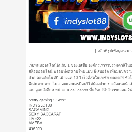
[ คลิกที่รูปเพื่อดูขนาดจ
เว็บพนันออนไลน์อันดับ 1 ของเอเชีย องค์กรเรารวบรวมคาสิโนอ
สล็อตออนไลน์ พร้อมทั้งตัวเกมใหม่แบบ อี-สปอร์ต เพื่อมอบคว
ฝาก-ถอนอัตโนมัติ เพียงแค่ 10 วิ เร็วที่สุดในเอเชีย ตลอด24 ชั
พิเศษมากมาย ไม่ว่าจะแจกเครดิตฟรีไม่ต้องฝาก รางวัลแนะนำเพื
และดูแลถึงที่สุด พนักงาน call center ที่พร้อมให้บริการตลอด 24
pretty gaming บาคาร่า
INDYSLOT88
SAGAMING
SEXY BACCARAT
LIVE22
AMEBA
บาคาร่า