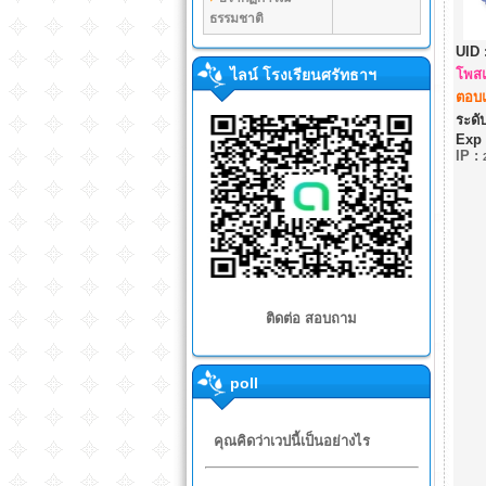
ธรรมชาติ
UID 
ไลน์ โรงเรียนศรัทธาฯ
โพสแ
ตอบแ
ระดับ
Exp 
IP
:
ติดต่อ สอบถาม
poll
คุณคิดว่าเวปนี้เป็นอย่างไร