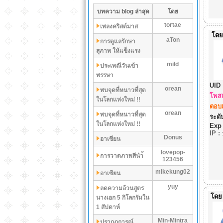
บทความ blog ล่าสุด
โดย
tortae
เพลงคริสต์มาส
โดย
aTon
การดูแลรักษา
สุภาพ ให้แข็งแรง
mild
ประเพณีวันเข้า
พรรษา
UID 
orean
พบจุดที่หนาวที่สุด
โพสแ
ในโลกเเห่งใหม่ !!
ตอบแ
orean
พบจุดที่หนาวที่สุด
ระดับ
ในโลกเเห่งใหม่ !!
Exp
IP
:
Donus
อาเซียน
lovepop-
การวาดภาพสีนำ้
123456
mikekung02
อาเซียน
yuy
ลดความอ้วนสูตร
โดย
นางเอก 5 กิโลกรัมใน
1 สัปดาห์
Min-Mintra
ปรากฏการณ์