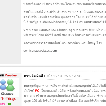
พร้อมทั้งเหล่าแข้งตัวหลักก็น่าจะได้ลงสนามพร้อมเพรียงกันมากข
ส่วนในแมตช์ที่ 2 จะมีขึ้น คืนวันพุธที่ 27 ก.ค. นี้ ทัพหงส์แดงจ
ซัลซ์บวร์ก แชมป์ออสเตรียน บุนเดสลีกา โดยแมตช์นี้ถือเป็นแมต
นี้ ลิเวอร์พูล จะต้องลงทำศึกคอมมูนิตี้ ชิลด์ กับ แมนเชสเตอร์ ซิตี
ห้ามพลาด! แฟนหงส์แดงเตรียมมันส์คูณ 2 กับศึกพรีซีซั่นทั้ง 
ฟรี! ทางหน้าจอ พีพีทีวี เอชดี ช่อง 36 หรือสามารถรับชมผ่าน
ติดตามข่าวสารความเคลื่อนไหวแวดวงกีฬา เทรนใหม่ๆ ได้ที่
semiconassociates.com
โดย
Preedee
ความคิดเห็นที่ 1
เมื่อ 15 ก.ค. 2565 : 20:36
หมดทุกปัญหาทางการเงิน พบกับตัวช่วยแสนสนุกกันได้แล้ววันนี้ สร
เว็บไซต์
PG
เว็บเกมออนไลน์ที่มาพร้อมกับเกมออนไลน์หลากหลา
มากมาย เข้ามาร่วมสนุกเล่นเกกับเราวันนี้ สมัครเป็นสมาชิก
:
ไม่มีข้อมูล
สูงสุด 100 เปอร์เซ็นต์ มีทีมงานระดับมืออาชีพ คอยให้บริการก
ล้ว
:
18