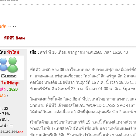
บอร์ด
>>
>>
พีพีทีวี ยิงสด
โดย
ฟ้าใหม่
เมื่อ :
ศุกร์ ที่ 15 เดือน กรกฏาคม พ.ศ.2565 เวลา 16:20:43
พีพีทีวี เอชดี ช่อง 36 เอาใจแฟนบอล กับกระแสฟุตบอลฟีเวอร์ที่ก
ถ่ายทอดสดแมตช์อุ่นเครื่องของ “หงส์แดง” ลิเวอร์พูล อีก 2 แม
ต่อเนื่อง ประเดิมแมตช์แรก วันศุกร์ที่ 15 ก.ค. นี้ เวลา 19.35 น
:
ไม่มีข้อมูล
ท้ายพรีซีซั่น คืนวันพุธที่ 27 ก.ค. นี้ เวลา 01.00 น. ลิเวอร์พูล 
ล้ว
:
1620
ล้ว
:
โดยหลังเสร็จสิ้นศึก “แดงเดือด” ที่ประเทศไทย ท่ามกลางกระแสคว
มากมาย พีพีทีวี เจ้าของสโลแกน “WORLD CLASS SPORTS” ก
 : 32
ได้มันส์กันอย่างต่อเนื่อง คว้าสิทธิ์ฟุตบอลอุ่นเครื่องอีก 2 แมตช
: 71%
ะบบ :
เริ่มกันด้วยแมตช์แรกในวันศุกร์ที่ 15 ก.ค.นี้ ทัพหงส์แดง หลัง
ลน์ :
ทางต่อไปที่ประเทศสิงคโปร์ทันที เพื่อเตรียมความพร้อมและเร
159.192.204.
xxx
ทีมร่วมศึกพรีเมียร์ลีก ซึ่งคาดกันว่าในเกมนี้ แฟน ๆ หงส์แดง จะ