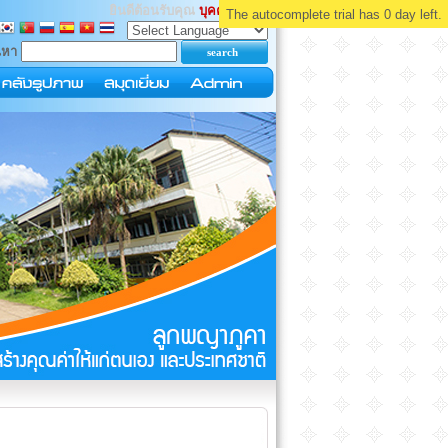
ยินดีต้อนรับคุณ
บุคคลทั่วไป
The autocomplete trial has 0 day left.
นหา