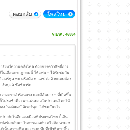
VIEW : 46884
ำลังทวีความคลั่งไคล้ ด้วยการคว้าสิทธิ์การ
ตช์ในเดือนกรกฏาคมนี้ ให้แฟน ๆ ได้รับชมกัน
. ลิเวอร์พูล พบ คริสตัล พาเลซ ต่อด้วยแมตช์ส่ง
พบ เร้ดบูลล์ ซัลซ์บวร์ก
ามดราม่าร้อนแรง และสีสันต่าง ๆ ที่เกิดขึ้น
็ไม่รอช้าที่จะพาแฟนบอลในประเทศไทยให้
์ ของ “หงส์แดง” ลิเวอร์พูล ได้ชมกันจุใจ
จากปราชัยในศึกแดงเดือดที่ประเทศไทย ก็เดิน
ียกฟอร์มกลับมา ในการดวลกับ คริสตัล พาเลซ
ได้เห็นความฟิต และระบบทีมที่เข้าที่มากขึ้น