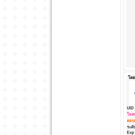
โดย
UID 
โพสแ
ตอบแ
ระดับ
Exp