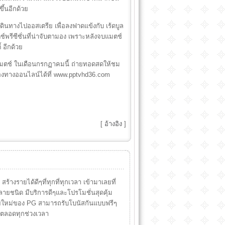
ึ้นอีกด้วย
ะเดินทางไปออสเตรีย เพื่อลงฟาดแข้งกับ เร้ดบูล
ช์พรีซีซั่นที่น่าจับตามอง เพราะหลังจบแมตช์
้ อีกด้วย
2 แมตช์ ในเดือนกรกฏาคมนี้ ถ่ายทอดสดให้ชม
ช่องทางออนไลน์ได้ที่ www.pptvhd36.com
[
อ้างอิง
]
้างรายได้ดีๆที่ทุกที่ทุกเวลา เข้ามาเลยที่
ยชนิด มีบริการดีๆและโปรโมชั่นสุดคุ้ม
รายใหม่ของ PG สามารถรับโบนัสกันแบบฟรีๆ
ันตลอดทุกช่วงเวลา