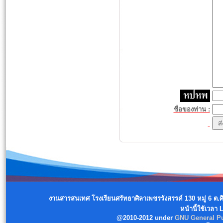
ชื่อของท่าน :
งานสารสนเทศ โรงเรียนศรัทธาศิลาเพชรรังสรรค์ 130 หมู่ 6 ต.
หน้านี้ใช้เวลา
@2010-2012 under
GNU General Pu