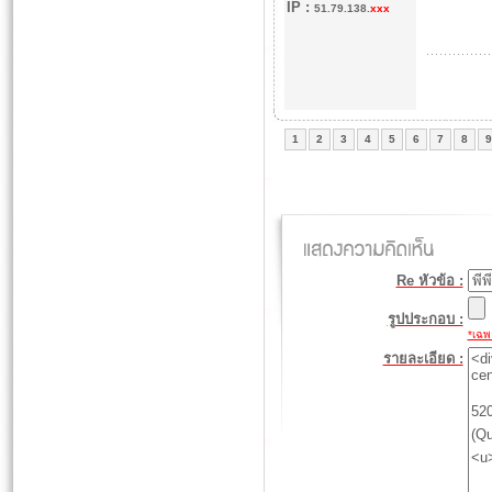
IP
:
51.79.138.
xxx
1
2
3
4
5
6
7
8
9
Re หัวข้อ :
รูปประกอบ :
*เฉพา
รายละเอียด :