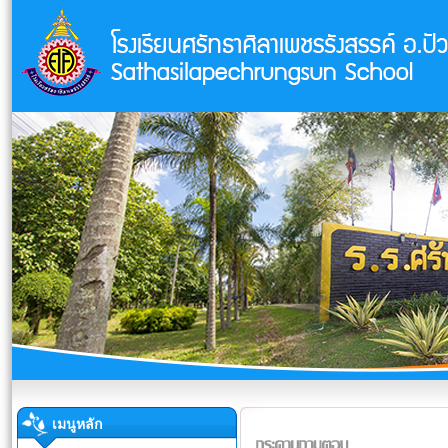
เมนูหลัก