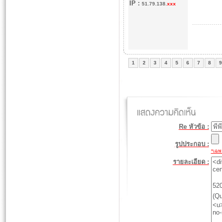
IP
:
51.79.138.
xxx
1
2
3
4
5
6
7
8
9
Re หัวข้อ :
รูปประกอบ :
*เฉพา
รายละเอียด :