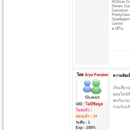
AGAsia G
Dream Ga
Gamatron
PrettyGam
Spadegam
casino
คาสิโน
โดย
Arya Panatee
ความคิดเห
เก็บเกี่ย
ออนไลน์ที
พบกับเกม
UID :
ไม่มีข้อมูล
ร่วมรับบร
โพสแล้ว
:
ตอบแล้ว
:
34
ระดับ : 1
Exp : 100%