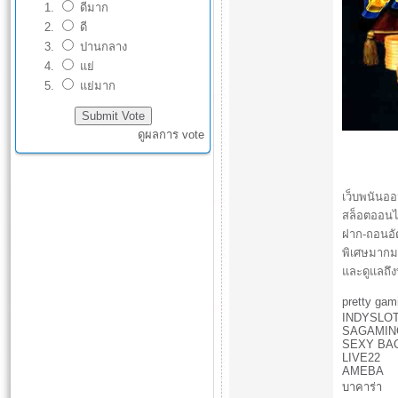
ดีมาก
ดี
ปานกลาง
แย่
แย่มาก
ดูผลการ vote
เว็บพนันออ
สล็อตออนไล
ฝาก-ถอนอัต
พิเศษมากมา
และดูแลถึงท
pretty gam
INDYSLO
SAGAMIN
SEXY BA
LIVE22
AMEBA
บาคาร่า