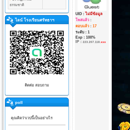
ธรรมชาติ
UID :
ไม่มีข้อมูล
ไลน์ โรงเรียนศรัทธาฯ
โพสแล้ว
:
ตอบแล้ว
:
17
ระดับ : 1
Exp : 100%
IP
:
223.207.118.
xxx
ติดต่อ สอบถาม
poll
คุณคิดว่าเวปนี้เป็นอย่างไร