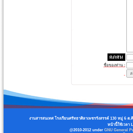
ชื่อของท่าน :
งานสารสนเทศ โรงเรียนศรัทธาศิลาเพชรรังสรรค์ 130 หมู่ 6 ต.
หน้านี้ใช้เวลา
@2010-2012 under
GNU General Pu