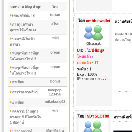
บทความ blog ล่าสุด
โดย
tortae
เพลงคริสต์มาส
โดย
ambbetwallet
ความคิดเห
aTon
การดูแลรักษา
สุภาพ ให้แข็งแรง
ทดลองเล่น
mild
ประเพณีวันเข้า
ปลอดภัยสู
พรรษา
UID :
ไม่มีข้อมูล
orean
พบจุดที่หนาวที่สุด
โพสแล้ว
:
ในโลกเเห่งใหม่ !!
ตอบแล้ว
:
17
orean
พบจุดที่หนาวที่สุด
ระดับ : 1
ในโลกเเห่งใหม่ !!
Exp : 100%
IP
:
183.88.159.
xxx
Donus
อาเซียน
lovepop-
การวาดภาพสีนำ้
123456
mikekung02
อาเซียน
yuy
ลดความอ้วนสูตร
โดย
INDYSLOT88
นางเอก 5 กิโลกรัมใน
ความคิดเห็
1 สัปดาห์
Min-Mintra
ปรากฏการณ์