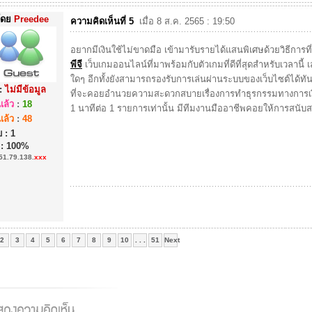
โดย
Preedee
ความคิดเห็นที่ 5
เมื่อ 8 ส.ค. 2565 : 19:50
อยากมีเงินใช้ไม่ขาดมือ เข้ามารับรายได้แสนพิเศษด้วยวิธีการที่ง
พีจี
เว็บเกมออนไลน์ที่มาพร้อมกับตัวเกมที่ดีที่สุดสำหรับเวลานี้
ใดๆ อีกทั้งยังสามารถรองรับการเล่นผ่านระบบของเว็บไซต์ได้ท
:
ไม่มีข้อมูล
ที่จะคอยอำนวยความสะดวกสบายเรื่องการทำธุรกรรมทางการเงิน
ล้ว
:
18
1 นาทีต่อ 1 รายการเท่านั้น มีทีมงานมืออาชีพคอยให้การสนับ
ล้ว
:
48
 : 1
 : 100%
51.79.138.
xxx
2
3
4
5
6
7
8
9
10
. . .
51
Next