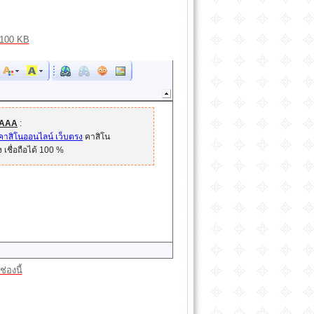
100 KB
่องนี้