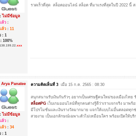
รวดเร็วที่สุด สล็อตออนไลน์ สล็อต ที่มาแรงที่สุดในปี 2022 นี้
:
ไม่มีข้อมูล
ล้ว
:
ล้ว
:
11
 : 1
 : 100%
138.199.22.
xxx
Arya Panatee
ความคิดเห็นที่ 3
เมื่อ 15 ก.ค. 2565 : 08:30
สนุกสนานรับเงินกันรัวๆ อยากเป็นเศรษฐีคนใหม่ของเมืองไทย รับ
สล็อตPG
เว็บเกมออนไลน์ที่ทุกคนต่างรู้ดีว่าเราแจกจริง มาพร้
มีโปรโมชั่นและเงินรางวัลมากมาย แจกให้แบบไม่อั้นตลอดทุกช่ว
:
ไม่มีข้อมูล
สวยงาม เป็นเอกลักษณ์เฉพาะตัวไม่เหมือนใคร พร้อมเปิดให้บร
ล้ว
:
ล้ว
:
34
 : 1