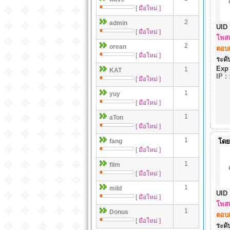
[ มือใหม่ ]
2
admin
UID 
[ มือใหม่ ]
โพสแ
2
orean
ตอบแ
[ มือใหม่ ]
ระดับ
Exp
1
KAT
IP
:
[ มือใหม่ ]
1
yuy
[ มือใหม่ ]
1
aTon
[ มือใหม่ ]
1
fang
โดย
[ มือใหม่ ]
1
film
[ มือใหม่ ]
1
mild
UID 
[ มือใหม่ ]
โพสแ
1
Donus
ตอบแ
[ มือใหม่ ]
ระดับ