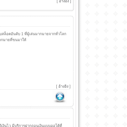
[
อ้างอิง
]
็บสล็อตอันดับ 1 ที่ผู้เล่นมากมายจากทั่วโลก
มากมายที่ขนมาให้
[
อ้างอิง
]
ได้เงินไว มีบริการฝากถอนเงินแบบออโต้ที่