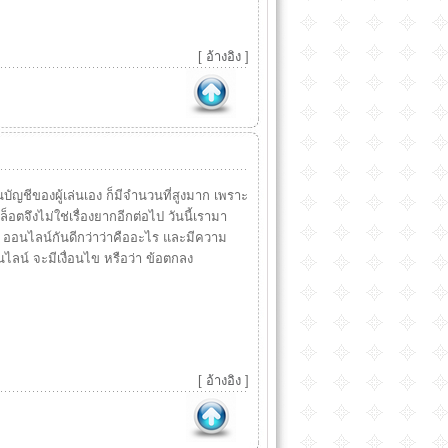
[
อ้างอิง
]
นบัญชีของผู้เล่นเอง ก็มีจำนวนที่สูงมาก เพราะ
จึงไม่ใช่เรื่องยากอีกต่อไป วันนี้เรามา
ออนไลน์กันดีกว่าว่าคืออะไร และมีความ
ลน์ จะมีเงื่อนไข หรือว่า ข้อตกลง
[
อ้างอิง
]