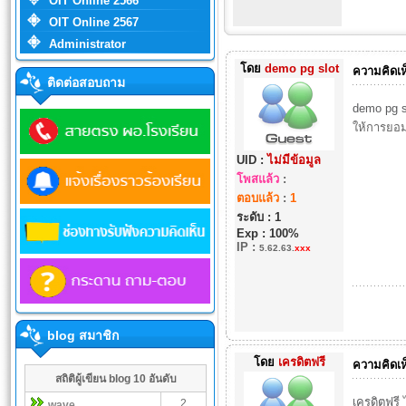
OIT Online 2566
OIT Online 2567
Administrator
โดย
demo pg slot
ความคิดเห
ติดต่อสอบถาม
demo pg s
ให้การยอม
UID :
ไม่มีข้อมูล
โพสแล้ว
:
ตอบแล้ว
:
1
ระดับ : 1
Exp : 100%
IP
:
5.62.63.
xxx
blog สมาชิก
โดย
เครดิตฟรี
ความคิดเห
สถิติผู้เขียน blog 10 อันดับ
เครดิตฟรี
ไ
2
wave