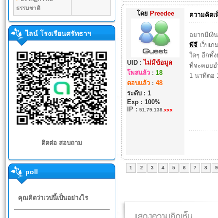
ธรรมชาติ
โดย
Preedee
ความคิดเห
ไลน์ โรงเรียนศรัทธาฯ
อยากมีเงิน
พีจี
เว็บเกม
ใดๆ อีกทั
UID :
ไม่มีข้อมูล
ที่จะคอยอ
โพสแล้ว
:
18
1 นาทีต่อ
ตอบแล้ว
:
48
ระดับ : 1
Exp : 100%
IP
:
51.79.138.
xxx
ติดต่อ สอบถาม
1
2
3
4
5
6
7
8
9
poll
คุณคิดว่าเวปนี้เป็นอย่างไร