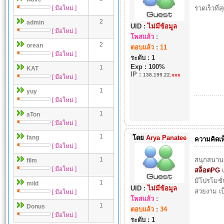
[ มือใหม่ ]
รวดเร็วที่
2
admin
UID :
ไม่มีข้อมูล
[ มือใหม่ ]
โพสแล้ว
:
2
orean
ตอบแล้ว
:
11
[ มือใหม่ ]
ระดับ : 1
Exp : 100%
1
KAT
IP
:
138.199.22.
xxx
[ มือใหม่ ]
1
yuy
[ มือใหม่ ]
1
aTon
[ มือใหม่ ]
1
fang
โดย
Arya Panatee
ความคิดเห
[ มือใหม่ ]
1
สนุกสนานร
film
[ มือใหม่ ]
สล็อตPG
เ
มีโปรโมชั
1
mild
UID :
ไม่มีข้อมูล
สวยงาม เป
[ มือใหม่ ]
โพสแล้ว
:
1
Donus
ตอบแล้ว
:
34
[ มือใหม่ ]
ระดับ : 1