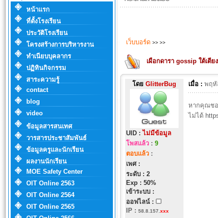
หน้าแรก
ที่ตั้งโรงเรียน
ประวัติโรงเรียน
เว็บบอร์ด
>>
>>
โครงสร้างการบริหารงาน
ทำเนียบบุคลากร
เผือกดารา gossip ใต้เตียงด
ปฏิทินกิจกรรม
สาระความรู้
โดย
GlitterBug
เมื่อ :
พฤหั
contact
blog
หากคุณชอบ
video
ไม่ได้
http
ข้อมูลสารสนเทศ
UID :
ไม่มีข้อมูล
วารสารประชาสัมพันธ์
โพสแล้ว
:
9
ข้อมูลครูและนักเรียน
ตอบแล้ว
:
ผลงานนักเรียน
เพศ :
MOE Safety Center
ระดับ : 2
Exp : 50%
OIT Online 2563
เข้าระบบ :
OIT Online 2564
ออฟไลน์ :
OIT Online 2565
IP
:
58.8.157.
xxx