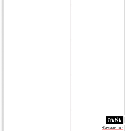
ชื่อของท่าน :