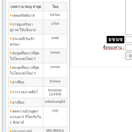
บทความ blog ล่าสุด
โดย
tortae
เพลงคริสต์มาส
aTon
การดูแลรักษา
สุภาพ ให้แข็งแรง
mild
ประเพณีวันเข้า
พรรษา
ชื่อของท่าน :
orean
พบจุดที่หนาวที่สุด
ในโลกเเห่งใหม่ !!
orean
พบจุดที่หนาวที่สุด
ในโลกเเห่งใหม่ !!
Donus
อาเซียน
lovepop-
การวาดภาพสีนำ้
123456
mikekung02
อาเซียน
yuy
ลดความอ้วนสูตร
นางเอก 5 กิโลกรัมใน
1 สัปดาห์
Min-Mintra
ปรากฏการณ์