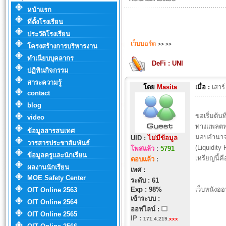
หน้าแรก
ที่ตั้งโรงเรียน
ประวัติโรงเรียน
เว็บบอร์ด
>>
>>
โครงสร้างการบริหารงาน
ทำเนียบบุคลากร
DeFi : UNI
ปฏิทินกิจกรรม
สาระความรู้
โดย
Masita
เมื่อ :
เสาร
contact
blog
ขอเริ่มต้นท
video
ทางแพลตฟอ
ข้อมูลสารสนเทศ
มอบอำนาจใ
UID :
ไม่มีข้อมูล
วารสารประชาสัมพันธ์
(Liquidit
โพสแล้ว
:
5791
ข้อมูลครูและนักเรียน
เหรียญนี้ค
ตอบแล้ว
:
ผลงานนักเรียน
เพศ :
MOE Safety Center
ระดับ : 61
Exp : 98%
เว็บหนังออ
OIT Online 2563
เข้าระบบ :
OIT Online 2564
ออฟไลน์ :
OIT Online 2565
IP
:
171.4.219.
xxx