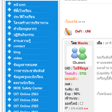
หน้าแรก
ที่ตั้งโรงเรียน
ประวัติโรงเรียน
เว็บบอร์ด
>>
>>
โครงสร้างการบริหารงาน
ทำเนียบบุคลากร
DeFi : UNI
ปฏิทินกิจกรรม
สาระความรู้
โดย
Masita
เมื่อ :
เสาร
contact
blog
ขอเริ่มต้นท
video
ทางแพลตฟอ
ข้อมูลสารสนเทศ
มอบอำนาจใ
UID :
ไม่มีข้อมูล
วารสารประชาสัมพันธ์
(Liquidit
โพสแล้ว
:
5791
ข้อมูลครูและนักเรียน
เหรียญนี้ค
ตอบแล้ว
:
ผลงานนักเรียน
เพศ :
MOE Safety Center
ระดับ : 61
Exp : 98%
เว็บหนังออ
OIT Online 2563
เข้าระบบ :
OIT Online 2564
ออฟไลน์ :
OIT Online 2565
IP
:
171.4.219.
xxx