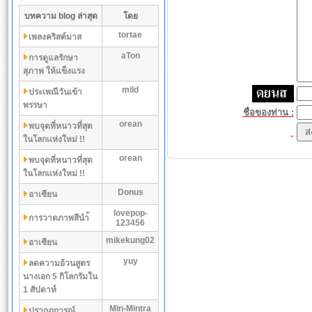
บทความ blog ล่าสุด
โดย
tortae
เพลงคริสต์มาส
aTon
การดูแลรักษา
สุภาพ ให้แข็งแรง
mild
ประเพณีวันเข้า
พรรษา
ชื่อของท่าน :
orean
พบจุดที่หนาวที่สุด
ในโลกเเห่งใหม่ !!
orean
พบจุดที่หนาวที่สุด
ในโลกเเห่งใหม่ !!
Donus
อาเซียน
lovepop-
การวาดภาพสีนำ้
123456
mikekung02
อาเซียน
yuy
ลดความอ้วนสูตร
นางเอก 5 กิโลกรัมใน
1 สัปดาห์
Min-Mintra
ปรากฏการณ์