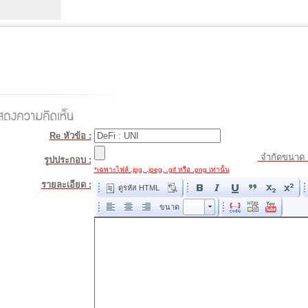
Re หัวข้อ :
จำกัดขนาด 
รูปประกอบ :
*เฉพาะไฟล์ .jpg, .jpeg, .gif หรือ .png เท่านั้น
รายละเอียด :
ดูรหัส HTML
ขนาด
ขนาด