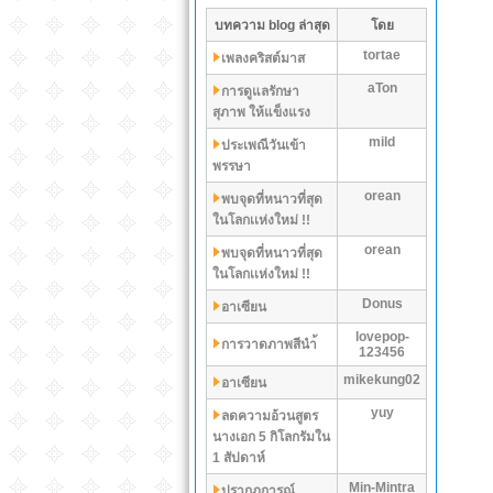
บทความ blog ล่าสุด
โดย
tortae
เพลงคริสต์มาส
aTon
การดูแลรักษา
สุภาพ ให้แข็งแรง
mild
ประเพณีวันเข้า
พรรษา
orean
พบจุดที่หนาวที่สุด
ในโลกเเห่งใหม่ !!
orean
พบจุดที่หนาวที่สุด
ในโลกเเห่งใหม่ !!
Donus
อาเซียน
lovepop-
การวาดภาพสีนำ้
123456
mikekung02
อาเซียน
yuy
ลดความอ้วนสูตร
นางเอก 5 กิโลกรัมใน
1 สัปดาห์
Min-Mintra
ปรากฏการณ์