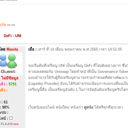
บอร์ด
>>
>>
DeFi : UNI
โดย
Masita
เมื่อ :
เสาร์ ที่ 14 เดือน พฤษภาคม พ.ศ.2565 เวลา 14:51:05
ขอเริ่มต้นที่เหรียญ UNI เป็นเหรียญ DeFi ที่โด่งดังอย่างมาก ซึ่ง
ทางแพลตฟอร์ม Uniswap โดยทำหน้าที่เป็น Governance Token 
มอบอำนาจให้กับผู้ถือเหรียญสามารถร่วมกำหนดทิศทางพัฒนาแพล
:
ไม่มีข้อมูล
(Liquidity Provider) ยังจะได้รับค่าธรรมเนียมการแลกเปลี่ย
ล้ว
:
5791
เหรียญนี้คือ เป็นเหรียญอันดับ 1 ในการจัดอันดับเหรียญคริปโตก
ล้ว
:
 : 61
: 98%
เว็บหนังออนไลน์ หนังใหม่ หนังเก่า
ดูหนัง
ได้ฟรีทุกที่ทุกเวลา
ะบบ :
ลน์ :
171.4.219.
xxx