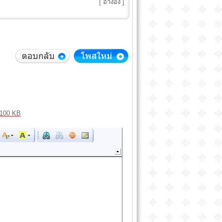
[
อ้างอิง
]
100 KB