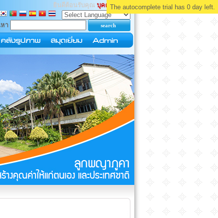
ยินดีต้อนรับคุณ
บุคคลทั่วไป
The autocomplete trial has 0 day left.
นหา