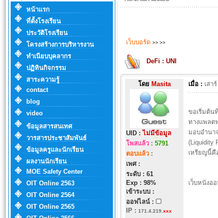
หน้าแรก
ที่ตั้งโรงเรียน
ประวัติโรงเรียน
เว็บบอร์ด
>>
>>
โครงสร้างการบริหารงาน
ทำเนียบบุคลากร
DeFi : UNI
ปฏิทินกิจกรรม
สาระความรู้
โดย
Masita
เมื่อ :
เสาร
contact
blog
ขอเริ่มต้นท
video
ทางแพลตฟอ
ข้อมูลสารสนเทศ
มอบอำนาจใ
UID :
ไม่มีข้อมูล
วารสารประชาสัมพันธ์
(Liquidit
โพสแล้ว
:
5791
ข้อมูลครูและนักเรียน
เหรียญนี้ค
ตอบแล้ว
:
ผลงานนักเรียน
เพศ :
MOE Safety Center
ระดับ : 61
Exp : 98%
เว็บหนังออ
OIT Online 2563
เข้าระบบ :
OIT Online 2564
ออฟไลน์ :
OIT Online 2565
IP
:
171.4.219.
xxx