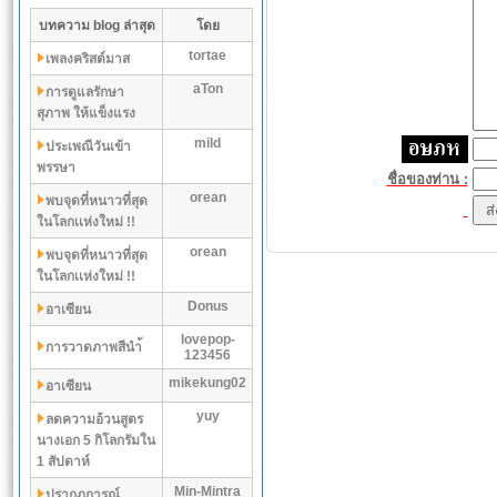
บทความ blog ล่าสุด
โดย
tortae
เพลงคริสต์มาส
aTon
การดูแลรักษา
สุภาพ ให้แข็งแรง
mild
ประเพณีวันเข้า
พรรษา
ชื่อของท่าน :
orean
พบจุดที่หนาวที่สุด
ในโลกเเห่งใหม่ !!
orean
พบจุดที่หนาวที่สุด
ในโลกเเห่งใหม่ !!
Donus
อาเซียน
lovepop-
การวาดภาพสีนำ้
123456
mikekung02
อาเซียน
yuy
ลดความอ้วนสูตร
นางเอก 5 กิโลกรัมใน
1 สัปดาห์
Min-Mintra
ปรากฏการณ์