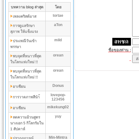
บทความ blog ล่าสุด
โดย
tortae
เพลงคริสต์มาส
aTon
การดูแลรักษา
สุภาพ ให้แข็งแรง
mild
ประเพณีวันเข้า
พรรษา
ชื่อของท่าน :
orean
พบจุดที่หนาวที่สุด
ในโลกเเห่งใหม่ !!
orean
พบจุดที่หนาวที่สุด
ในโลกเเห่งใหม่ !!
Donus
อาเซียน
lovepop-
การวาดภาพสีนำ้
123456
mikekung02
อาเซียน
yuy
ลดความอ้วนสูตร
นางเอก 5 กิโลกรัมใน
1 สัปดาห์
Min-Mintra
ปรากฏการณ์