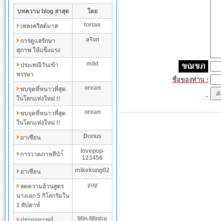
บทความ blog ล่าสุด
โดย
tortae
เพลงคริสต์มาส
aTon
การดูแลรักษา
สุภาพ ให้แข็งแรง
mild
ประเพณีวันเข้า
พรรษา
ชื่อของท่าน :
orean
พบจุดที่หนาวที่สุด
ในโลกเเห่งใหม่ !!
orean
พบจุดที่หนาวที่สุด
ในโลกเเห่งใหม่ !!
Donus
อาเซียน
lovepop-
การวาดภาพสีนำ้
123456
mikekung02
อาเซียน
yuy
ลดความอ้วนสูตร
นางเอก 5 กิโลกรัมใน
1 สัปดาห์
Min-Mintra
ปรากฏการณ์