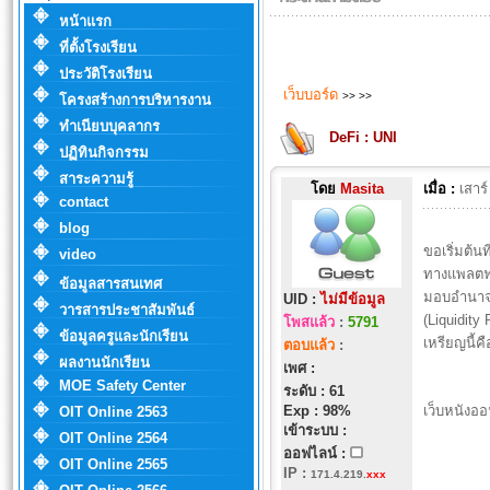
หน้าแรก
ที่ตั้งโรงเรียน
ประวัติโรงเรียน
เว็บบอร์ด
>>
>>
โครงสร้างการบริหารงาน
ทำเนียบบุคลากร
DeFi : UNI
ปฏิทินกิจกรรม
สาระความรู้
โดย
Masita
เมื่อ :
เสาร
contact
blog
ขอเริ่มต้นท
video
ทางแพลตฟอ
ข้อมูลสารสนเทศ
มอบอำนาจใ
UID :
ไม่มีข้อมูล
วารสารประชาสัมพันธ์
(Liquidit
โพสแล้ว
:
5791
ข้อมูลครูและนักเรียน
เหรียญนี้ค
ตอบแล้ว
:
ผลงานนักเรียน
เพศ :
MOE Safety Center
ระดับ : 61
Exp : 98%
เว็บหนังออ
OIT Online 2563
เข้าระบบ :
OIT Online 2564
ออฟไลน์ :
OIT Online 2565
IP
:
171.4.219.
xxx