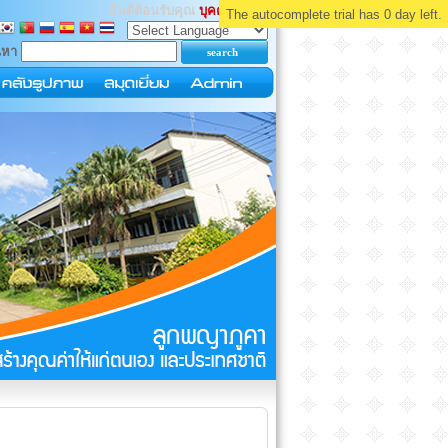
ยินดีต้อนรับคุณ
บุคคลทั่วไป
The autocomplete trial has 0 day left.
นหา