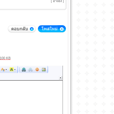
[
อ้างอิง
]
100 KB