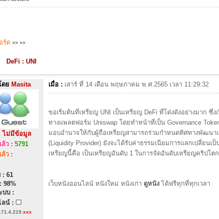
บอร์ด
>>
>>
DeFi : UNI
โดย
Masita
เมื่อ :
เสาร์ ที่ 14 เดือน พฤษภาคม พ.ศ.2565 เวลา 11:29:32
ขอเริ่มต้นที่เหรียญ UNI เป็นเหรียญ DeFi ที่โด่งดังอย่างมาก ซึ่ง
ทางแพลตฟอร์ม Uniswap โดยทำหน้าที่เป็น Governance Token 
มอบอำนาจให้กับผู้ถือเหรียญสามารถร่วมกำหนดทิศทางพัฒนาแพล
:
ไม่มีข้อมูล
(Liquidity Provider) ยังจะได้รับค่าธรรมเนียมการแลกเปลี่ย
ล้ว
:
5791
เหรียญนี้คือ เป็นเหรียญอันดับ 1 ในการจัดอันดับเหรียญคริปโตก
ล้ว
:
 : 61
: 98%
เว็บหนังออนไลน์ หนังใหม่ หนังเก่า
ดูหนัง
ได้ฟรีทุกที่ทุกเวลา
ะบบ :
ลน์ :
171.4.219.
xxx