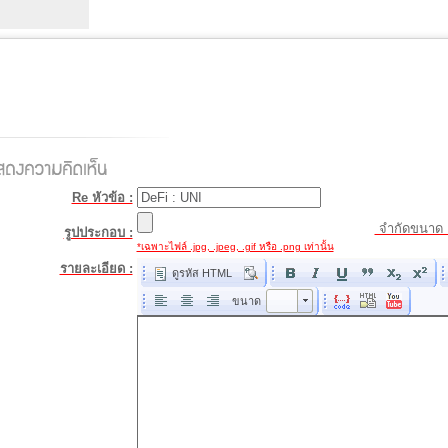
Re หัวข้อ :
จำกัดขนาด 
รูปประกอบ :
*เฉพาะไฟล์ .jpg, .jpeg, .gif หรือ .png เท่านั้น
รายละเอียด :
ดูรหัส HTML
ขนาด
ขนาด