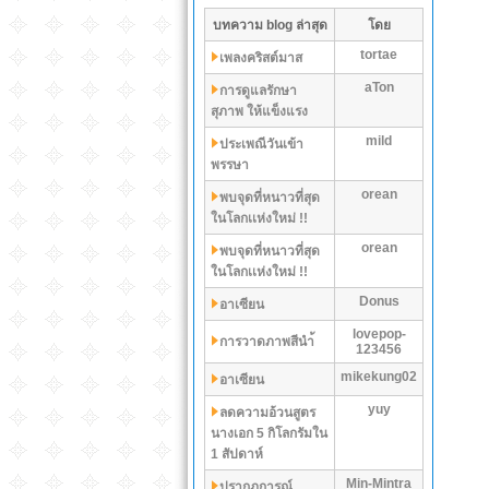
บทความ blog ล่าสุด
โดย
tortae
เพลงคริสต์มาส
aTon
การดูแลรักษา
สุภาพ ให้แข็งแรง
mild
ประเพณีวันเข้า
พรรษา
orean
พบจุดที่หนาวที่สุด
ในโลกเเห่งใหม่ !!
orean
พบจุดที่หนาวที่สุด
ในโลกเเห่งใหม่ !!
Donus
อาเซียน
lovepop-
การวาดภาพสีนำ้
123456
mikekung02
อาเซียน
yuy
ลดความอ้วนสูตร
นางเอก 5 กิโลกรัมใน
1 สัปดาห์
Min-Mintra
ปรากฏการณ์