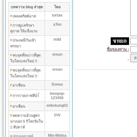
บทความ blog ล่าสุด
โดย
tortae
เพลงคริสต์มาส
aTon
การดูแลรักษา
สุภาพ ให้แข็งแรง
mild
ประเพณีวันเข้า
พรรษา
ชื่อของท่าน :
orean
พบจุดที่หนาวที่สุด
ในโลกเเห่งใหม่ !!
orean
พบจุดที่หนาวที่สุด
ในโลกเเห่งใหม่ !!
Donus
อาเซียน
lovepop-
การวาดภาพสีนำ้
123456
mikekung02
อาเซียน
yuy
ลดความอ้วนสูตร
นางเอก 5 กิโลกรัมใน
1 สัปดาห์
Min-Mintra
ปรากฏการณ์