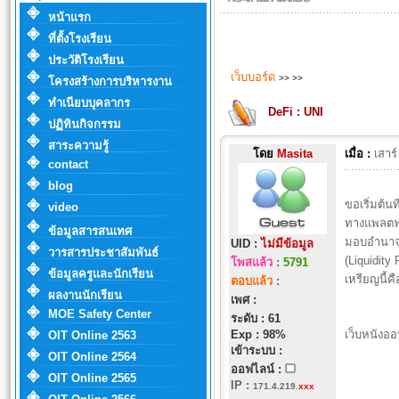
หน้าแรก
ที่ตั้งโรงเรียน
ประวัติโรงเรียน
เว็บบอร์ด
>>
>>
โครงสร้างการบริหารงาน
ทำเนียบบุคลากร
DeFi : UNI
ปฏิทินกิจกรรม
สาระความรู้
โดย
Masita
เมื่อ :
เสาร
contact
blog
ขอเริ่มต้นท
video
ทางแพลตฟอ
ข้อมูลสารสนเทศ
มอบอำนาจใ
UID :
ไม่มีข้อมูล
วารสารประชาสัมพันธ์
(Liquidit
โพสแล้ว
:
5791
ข้อมูลครูและนักเรียน
เหรียญนี้ค
ตอบแล้ว
:
ผลงานนักเรียน
เพศ :
MOE Safety Center
ระดับ : 61
Exp : 98%
เว็บหนังออ
OIT Online 2563
เข้าระบบ :
OIT Online 2564
ออฟไลน์ :
OIT Online 2565
IP
:
171.4.219.
xxx