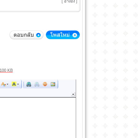
[
อ้างอิง
]
100 KB