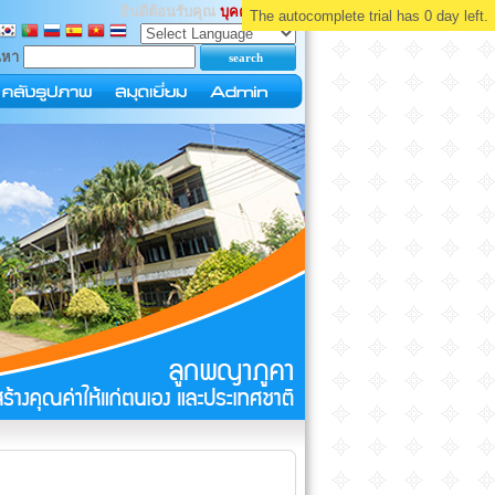
ยินดีต้อนรับคุณ
บุคคลทั่วไป
The autocomplete trial has 0 day left.
นหา