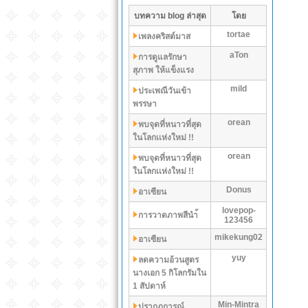
บทความ blog ล่าสุด
โดย
tortae
เพลงคริสต์มาส
aTon
การดูแลรักษา
สุภาพ ให้แข็งแรง
mild
ประเพณีวันเข้า
พรรษา
orean
พบจุดที่หนาวที่สุด
ในโลกเเห่งใหม่ !!
orean
พบจุดที่หนาวที่สุด
ในโลกเเห่งใหม่ !!
Donus
อาเซียน
lovepop-
การวาดภาพสีนำ้
123456
mikekung02
อาเซียน
yuy
ลดความอ้วนสูตร
นางเอก 5 กิโลกรัมใน
1 สัปดาห์
Min-Mintra
ปรากฏการณ์