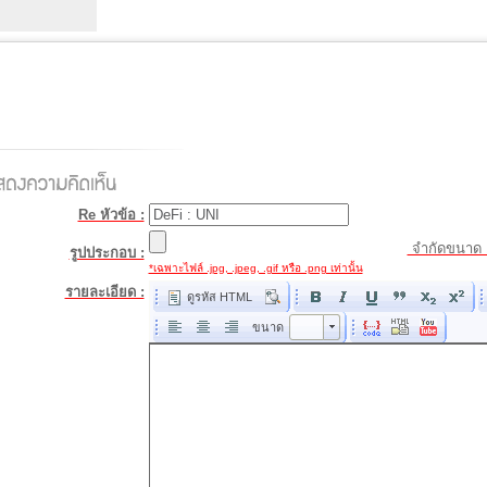
Re หัวข้อ :
จำกัดขนาด 
รูปประกอบ :
*เฉพาะไฟล์ .jpg, .jpeg, .gif หรือ .png เท่านั้น
รายละเอียด :
ดูรหัส HTML
ขนาด
ขนาด