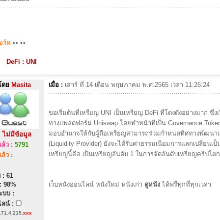
บอร์ด
>>
>>
DeFi : UNI
โดย
Masita
เมื่อ :
เสาร์ ที่ 14 เดือน พฤษภาคม พ.ศ.2565 เวลา 11:26:24
ขอเริ่มต้นที่เหรียญ UNI เป็นเหรียญ DeFi ที่โด่งดังอย่างมาก ซึ่ง
ทางแพลตฟอร์ม Uniswap โดยทำหน้าที่เป็น Governance Token 
มอบอำนาจให้กับผู้ถือเหรียญสามารถร่วมกำหนดทิศทางพัฒนาแพล
:
ไม่มีข้อมูล
(Liquidity Provider) ยังจะได้รับค่าธรรมเนียมการแลกเปลี่ย
ล้ว
:
5791
เหรียญนี้คือ เป็นเหรียญอันดับ 1 ในการจัดอันดับเหรียญคริปโตก
ล้ว
:
 : 61
: 98%
เว็บหนังออนไลน์ หนังใหม่ หนังเก่า
ดูหนัง
ได้ฟรีทุกที่ทุกเวลา
ะบบ :
ลน์ :
171.4.219.
xxx