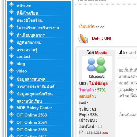
หน้าแรก
ที่ตั้งโรงเรียน
ประวัติโรงเรียน
เว็บบอร์ด
>>
>>
โครงสร้างการบริหารงาน
ทำเนียบบุคลากร
DeFi : UNI
ปฏิทินกิจกรรม
สาระความรู้
โดย
Masita
เมื่อ :
เสาร
contact
blog
ขอเริ่มต้นท
video
ทางแพลตฟอ
ข้อมูลสารสนเทศ
มอบอำนาจใ
UID :
ไม่มีข้อมูล
วารสารประชาสัมพันธ์
(Liquidit
โพสแล้ว
:
5791
ข้อมูลครูและนักเรียน
เหรียญนี้ค
ตอบแล้ว
:
ผลงานนักเรียน
เพศ :
MOE Safety Center
ระดับ : 61
Exp : 98%
เว็บหนังออ
OIT Online 2563
เข้าระบบ :
OIT Online 2564
ออฟไลน์ :
OIT Online 2565
IP
:
171.4.219.
xxx