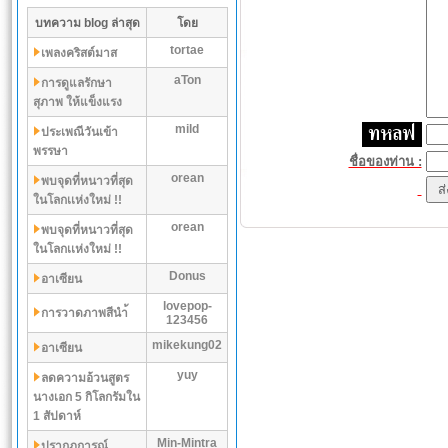
บทความ blog ล่าสุด
โดย
tortae
เพลงคริสต์มาส
aTon
การดูแลรักษา
สุภาพ ให้แข็งแรง
mild
ประเพณีวันเข้า
พรรษา
ชื่อของท่าน :
orean
พบจุดที่หนาวที่สุด
ในโลกเเห่งใหม่ !!
orean
พบจุดที่หนาวที่สุด
ในโลกเเห่งใหม่ !!
Donus
อาเซียน
lovepop-
การวาดภาพสีนำ้
123456
mikekung02
อาเซียน
yuy
ลดความอ้วนสูตร
นางเอก 5 กิโลกรัมใน
1 สัปดาห์
Min-Mintra
ปรากฏการณ์