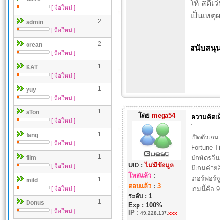
ให้ สตีเ
[ มือใหม่ ]
เป็นเหตุ
2
admin
[ มือใหม่ ]
2
orean
สนับสนุน
[ มือใหม่ ]
1
KAT
[ มือใหม่ ]
1
yuy
[ มือใหม่ ]
1
aTon
โดย
mega54
ความคิดเห
[ มือใหม่ ]
1
fang
เปิดตัวเก
[ มือใหม่ ]
Fortune Ti
1
film
นักษัตรจี
UID :
ไม่มีข้อมูล
[ มือใหม่ ]
มีเกมค่าย
โพสแล้ว
:
เกอร์ฟอร์
1
mild
ตอบแล้ว
:
3
[ มือใหม่ ]
เกมนี้คือ
ระดับ : 1
1
Donus
Exp : 100%
[ มือใหม่ ]
IP
:
49.228.137.
xxx