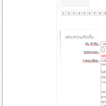
1
2
3
4
5
6
7
8
9
Re หัวข้อ :
รูปประกอบ :
*เฉพา
รายละเอียด :