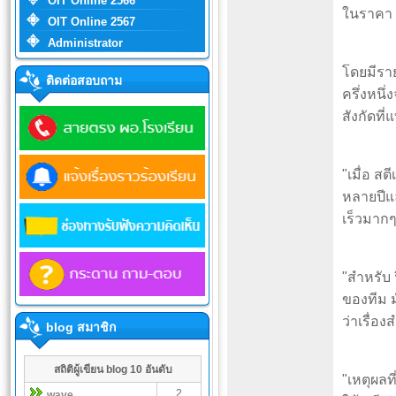
OIT Online 2566
ในราคา 
OIT Online 2567
Administrator
โดยมีราย
ติดต่อสอบถาม
ครึ่งหนึ
สังกัดที
"เมื่อ สต
หลายปีแล
เร็วมากๆ 
"สำหรับ 
ของทีม ม
ว่าเรื่อ
blog สมาชิก
สถิติผู้เขียน blog 10 อันดับ
"เหตุผลท
2
wave