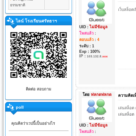
ธรรมชาติ
เว็บสล็อตเ
ไลน์ โรงเรียนศรัทธาฯ
UID :
ไม่มีข้อมูล
โพสแล้ว
:
ตอบแล้ว
:
4
ระดับ : 1
Exp : 100%
IP
:
103.132.8.
xxx
ติดต่อ สอบถาม
โดย
ฟหกดฟหกด
ความคิดเห
poll
เล่นสล็อต
เล่นสล็อต
คุณคิดว่าเวปนี้เป็นอย่างไร
UID :
ไม่มีข้อมูล
โพสแล้ว
: