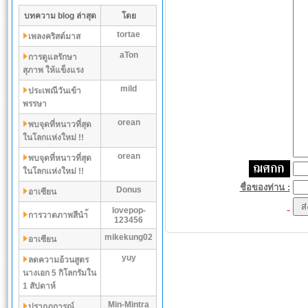
บทความ blog ล่าสุด
โดย
tortae
เพลงคริสต์มาส
aTon
การดูแลรักษา
สุภาพ ให้แข็งแรง
mild
ประเพณีวันเข้า
พรรษา
orean
พบจุดที่หนาวที่สุด
ในโลกเเห่งใหม่ !!
orean
พบจุดที่หนาวที่สุด
ในโลกเเห่งใหม่ !!
ชื่อของท่าน :
Donus
อาเซียน
lovepop-
การวาดภาพสีนำ้
123456
mikekung02
อาเซียน
yuy
ลดความอ้วนสูตร
นางเอก 5 กิโลกรัมใน
1 สัปดาห์
Min-Mintra
ปรากฏการณ์