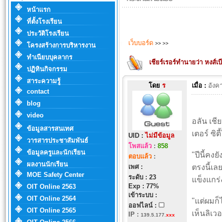
หน้าแรก
ที่ตั้งโรงเรียน
ประวัติโรงเรียน
เว็บบอร์ด
>>
>>
โครงสร้างการบริหารงาน
ทำเนียบบุคลากร
เชียร์เรอร์ทำนายว่า หงส์เบ
ปฏิทินกิจกรรม
สาระความรู้
โดย
ร
เมื่อ :
อังค
contact
blog
video
อลัน เช
ข้อมูลสารสนเทศ
เตอร์ ซิต
UID :
ไม่มีข้อมูล
วารสารประชาสัมพันธ์
โพสแล้ว
:
858
ข้อมูลครูและนักเรียน
"ปีนี้คง
ตอบแล้ว
:
ผลงานนักเรียน
เพศ :
ตรงนี้เล
MOE Safety Center
ระดับ : 23
แข็งแกร่
Exp : 77%
OIT Online 2563
เข้าระบบ :
OIT Online 2564
"แต่ผมก
ออฟไลน์ :
OIT Online 2565
เห็นลิเว
IP
:
139.5.177.
xxx