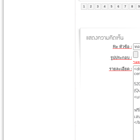
1
2
3
4
5
6
7
8
9
Re หัวข้อ :
รูปประกอบ :
*เฉพา
รายละเอียด :