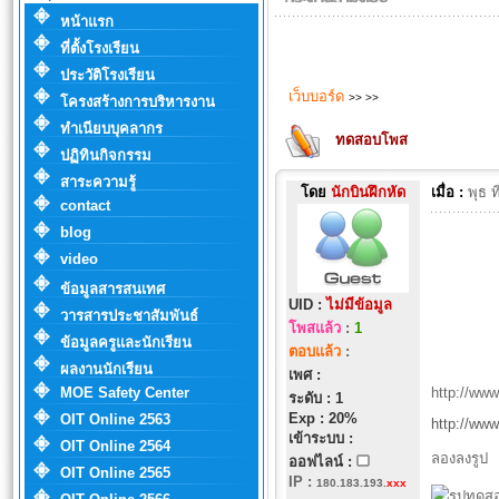
หน้าแรก
ที่ตั้งโรงเรียน
ประวัติโรงเรียน
เว็บบอร์ด
>>
>>
โครงสร้างการบริหารงาน
ทำเนียบบุคลากร
ทดสอบโพส
ปฏิทินกิจกรรม
สาระความรู้
โดย
นักบินฝึกหัด
เมื่อ :
พุธ 
contact
blog
video
ข้อมูลสารสนเทศ
UID :
ไม่มีข้อมูล
วารสารประชาสัมพันธ์
โพสแล้ว
:
1
ข้อมูลครูและนักเรียน
ตอบแล้ว
:
ผลงานนักเรียน
เพศ :
MOE Safety Center
http://ww
ระดับ : 1
Exp : 20%
OIT Online 2563
http://ww
เข้าระบบ :
OIT Online 2564
ลองลงรูป
ออฟไลน์ :
OIT Online 2565
IP
:
180.183.193.
xxx