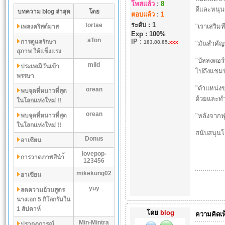
โพสแล้ว
:
8
ดีและหนุน
บทความ blog ล่าสุด
โดย
ตอบแล้ว
:
1
ระดับ : 1
tortae
"เราเสริมท
เพลงคริสต์มาส
Exp : 100%
aTon
IP
:
การดูแลรักษา
183.88.85.
xxx
"มันสำคัญท
สุภาพ ให้แข็งแรง
"บัลลงดอร์
mild
ประเพณีวันเข้า
ไปถึงแชมป
พรรษา
"ตำแหน่งข
orean
พบจุดที่หนาวที่สุด
ด้วยและทำ
ในโลกเเห่งใหม่ !!
orean
พบจุดที่หนาวที่สุด
"หลังจากฟ
ในโลกเเห่งใหม่ !!
สนับสนุน
Donus
อาเซียน
lovepop-
การวาดภาพสีนำ้
123456
mikekung02
อาเซียน
yuy
ลดความอ้วนสูตร
นางเอก 5 กิโลกรัมใน
1 สัปดาห์
โดย
blog
ความคิดเห
Min-Mintra
ปรากฏการณ์