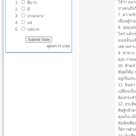
ได้ว่า อน
ดีมาก
บางคนถึงก
ดี
7. ความรัก
ปานกลาง
เพื่อนผู้
แย่
8. จุดมุ่
แย่มาก
ไหร่ แม้กร
มองเห็นแล้
ดูผลการ vote
เลย เพราะเ
9. ท่าทาง
คุณ กายแต
10. หัวหน้
ที่สุดก็คื
อยู่เป็นป
11. นินทา
เปลี่ยนเป็น
ต้องกระทำ
12. ประดิษ
ดิษฐ์กล้วย
คุณก็จะเป็
ข้อคิดเตือ
ให้การดำเ
ว่า เว้นเส