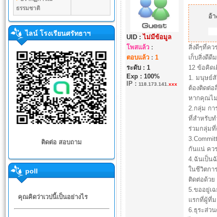
ธรรมชาติ
อ้า
ไลน์ โรงเรียนศรัทธาฯ
UID :
ไม่มีข้อมูล
โพสแล้ว
:
สิ่งดีๆที่
ตอบแล้ว
:
1
เก็บสิ่งดีด
ระดับ : 1
12 ข้อคิดเ
Exp : 100%
1. มนุษย์
IP
:
118.173.141.
xxx
ต้องติดต่อ
หากคุณไม่ม
2.กลุ่ม ก
ที่สำหรับท
ร่วมกลุ่มท
3.Committ
ติดต่อ สอบถาม
กันแน่ ควร
4.ฉันเป็น
ในชีวิตกา
poll
ติดต่อด้ว
5.ขออยู่เฉ
คุณคิดว่าเวปนี้เป็นอย่างไร
แรกที่ผู้ท
6.ธุระส่ว