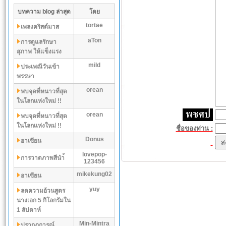
บทความ blog ล่าสุด
โดย
tortae
เพลงคริสต์มาส
aTon
การดูแลรักษา
สุภาพ ให้แข็งแรง
mild
ประเพณีวันเข้า
พรรษา
orean
พบจุดที่หนาวที่สุด
ในโลกเเห่งใหม่ !!
orean
พบจุดที่หนาวที่สุด
ในโลกเเห่งใหม่ !!
ชื่อของท่าน :
Donus
อาเซียน
lovepop-
การวาดภาพสีนำ้
123456
mikekung02
อาเซียน
yuy
ลดความอ้วนสูตร
นางเอก 5 กิโลกรัมใน
1 สัปดาห์
Min-Mintra
ปรากฏการณ์