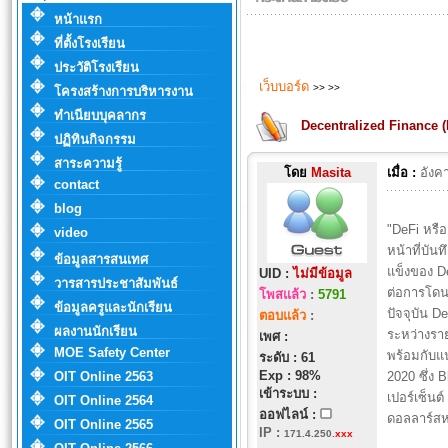
หน้าแรก
ที่ตั้งโรงเรียน
ประวัติโรงเรียน
เว็บบอร์ด
>>
>>
โครงสร้างการบริหารงาน
ทำเนียบบุคลากร
Decentralized Finance 
ปฏิทินกิจกรรม
สาระความรู้
โดย
Masita
เมื่อ :
อังค
contact
blog
"DeFi หรื
video
หน้าที่บัน
ข้อมูลสารสนเทศ
แข็งของ De
UID :
ไม่มีข้อมูล
วารสารประชาสัมพันธ์
ต่อการโดน
โพสแล้ว
:
5791
ข้อมูลครูและนักเรียน
ปัจจุบัน D
ตอบแล้ว
:
ผลงานนักเรียน
ระหว่างราย
เพศ :
MOE Safety Center
พร้อมกับแ
ระดับ : 61
Exp : 98%
OIT Online 2563
2020 ซึ่ง 
เข้าระบบ :
เปอร์เซ็นต
OIT Online 2564
ออฟไลน์ :
ดอลลาร์สห
OIT Online 2565
IP
:
171.4.250.
xxx