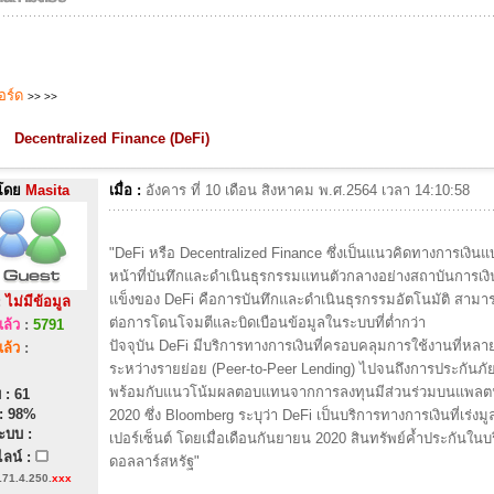
บอร์ด
>>
>>
Decentralized Finance (DeFi)
โดย
Masita
เมื่อ :
อังคาร ที่ 10 เดือน สิงหาคม พ.ศ.2564 เวลา 14:10:58
"DeFi หรือ Decentralized Finance ซึ่งเป็นแนวคิดทางการเงิ
หน้าที่บันทึกและดำเนินธุรกรรมแทนตัวกลางอย่างสถาบันการเงิน 
แข็งของ DeFi คือการบันทึกและดำเนินธุรกรรมอัตโนมัติ สามารถ
:
ไม่มีข้อมูล
ต่อการโดนโจมตีและบิดเบือนข้อมูลในระบบที่ต่ำกว่า
ล้ว
:
5791
ปัจจุบัน DeFi มีบริการทางการเงินที่ครอบคลุมการใช้งานที่หลายค
ล้ว
:
ระหว่างรายย่อย (Peer-to-Peer Lending) ไปจนถึงการประกันภัย 
พร้อมกับแนวโน้มผลตอบแทนจากการลงทุนมีส่วนร่วมบนแพลตฟอร
 : 61
: 98%
2020 ซึ่ง Bloomberg ระบุว่า DeFi เป็นบริการทางการเงินที่เร่งมู
ะบบ :
เปอร์เซ็นต์ โดยเมื่อเดือนกันยายน 2020 สินทรัพย์ค้ำประกันในบร
ลน์ :
ดอลลาร์สหรัฐ"
171.4.250.
xxx