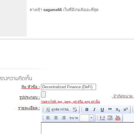
ทางเข้า
sagame66
เว็บที่มีเกมส์เยอะที่สุด
Re หัวข้อ :
จำกัดขนาด 
รูปประกอบ :
*เฉพาะไฟล์ .jpg, .jpeg, .gif หรือ .png เท่านั้น
รายละเอียด :
ดูรหัส HTML
ขนาด
ขนาด