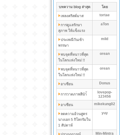
บทความ blog ล่าสุด
โดย
tortae
เพลงคริสต์มาส
aTon
การดูแลรักษา
สุภาพ ให้แข็งแรง
mild
ประเพณีวันเข้า
พรรษา
orean
พบจุดที่หนาวที่สุด
ในโลกเเห่งใหม่ !!
orean
พบจุดที่หนาวที่สุด
ในโลกเเห่งใหม่ !!
Donus
อาเซียน
lovepop-
การวาดภาพสีนำ้
123456
mikekung02
อาเซียน
yuy
ลดความอ้วนสูตร
นางเอก 5 กิโลกรัมใน
1 สัปดาห์
Min-Mintra
ปรากฏการณ์