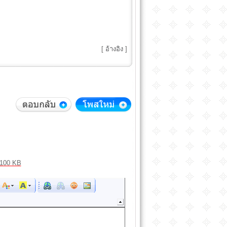
[
อ้างอิง
]
100 KB