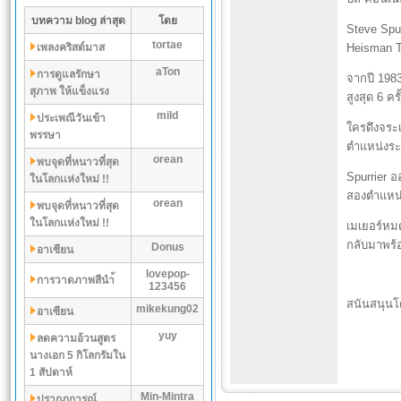
บทความ blog ล่าสุด
โดย
Steve Spur
tortae
เพลงคริสต์มาส
Heisman T
aTon
การดูแลรักษา
จากปี 1983
สุภาพ ให้แข็งแรง
สูงสุด 6 ค
mild
ประเพณีวันเข้า
ใครดึงจระ
พรรษา
ตำแหน่งระ
orean
พบจุดที่หนาวที่สุด
Spurrier อ
ในโลกเเห่งใหม่ !!
สองตำแหน่
orean
พบจุดที่หนาวที่สุด
ในโลกเเห่งใหม่ !!
เมเยอร์หมด
กลับมาพร้อ
Donus
อาเซียน
lovepop-
การวาดภาพสีนำ้
123456
สนันสนุนโ
mikekung02
อาเซียน
yuy
ลดความอ้วนสูตร
นางเอก 5 กิโลกรัมใน
1 สัปดาห์
Min-Mintra
ปรากฏการณ์