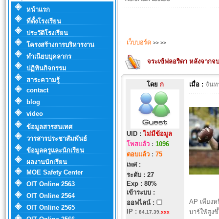
หน้าแรก
ที่ตั้งโรงเรียน
ประวัติโรงเรียน
เว็บบอร์ด
>>
>>
โครงสร้างการบริหารงาน
ทำเนียบบุคลากร
จระเข้ฟลอริดา หลังจากจ
ปฏิทินกิจกรรม
สาระความรู้
โดย
ก
เมื่อ :
จันท
contact
blog
video
ข้อมูลสารสนเทศ
UID :
ไม่มีข้อมูล
วารสารประชาสัมพันธ์
โพสแล้ว
:
1096
ข้อมูลครูและนักเรียน
ตอบแล้ว
:
75
ผลงานนักเรียน
เพศ :
MOE Safety Center
ระดับ : 27
Exp : 80%
OIT Online 2563
เข้าระบบ :
OIT Online 2564
AP เพียงห
ออฟไลน์ :
OIT Online 2565
IP
:
บาร์ให้สูงข
84.17.39.
xxx