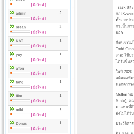
[ มือใหม่ ]
Trask และส
2
admin
สองXzavie
[ มือใหม่ ]
ทั้งจากประ
กระนั้นการ
2
orean
[ มือใหม่ ]
ออก
1
KAT
สิ่งที่เราไ
[ มือใหม่ ]
Todd Gran
1
yuy
ง่าย: ใช้
[ มือใหม่ ]
ได้รับชิ้น
1
aTon
ในปี 2020 
[ มือใหม่ ]
แต้มต่อทีมท
1
fang
นอกตาราง
[ มือใหม่ ]
Mullen พย
1
film
State); คณ
[ มือใหม่ ]
มาแทนที่สี
1
mild
ยังไม่ได้ร
[ มือใหม่ ]
1
ประวัติศา
Donus
[ มือใหม่ ]
บิล คอนเน