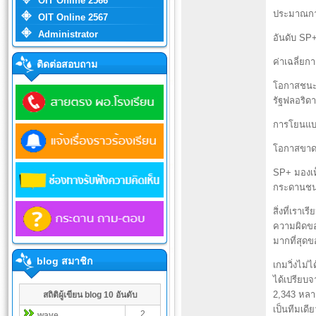
OIT Online 2566
ประมาณกา
OIT Online 2567
Administrator
อันดับ SP+
ค่าเฉลี่ยก
ติดต่อสอบถาม
โอกาสชนะ:
รัฐฟลอริดา 
การโยนแบบส
โอกาสขาด
SP+ มองเห
กระดานชนว
สิ่งที่เราเ
ความผิดของ
มากที่สุดข
blog สมาชิก
เกมวิ่งไม่
ได้เปรียบ
2,343 หลา
สถิติผู้เขียน blog 10 อันดับ
เป็นทีมเด
2
wave