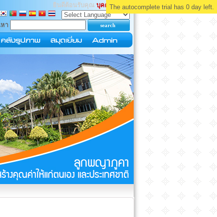
ยินดีต้อนรับคุณ
บุคคลทั่วไป
The autocomplete trial has 0 day left.
นหา