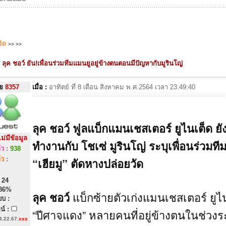
ร์ด
>>
>>
ลุค ชอว์ ยัน!เพื่อนร่วมทีมแมนยูอยู่ข้างตนตอนมีปัญหากับมูรินโญ่
ย
8357
เมื่อ :
อาทิตย์ ที่ 8 เดือน สิงหาคม พ.ศ.2564 เวลา 23:49:40
ลุค ชอว์ ฟูลแบ็กแมนเชสเตอร์ ยูไนเต็ด ยัง
ไม่มีข้อมูล
ทำงานกับ โชเซ่ มูรินโญ่ ระบุเพื่อนร่วม
้ว
:
938
้ว
:
“เฮียมู” ตัดหางปล่อยวัด
: 24
 86%
ลุค ชอว์
แบ็กซ้ายตัวเก่งแมนเชสเตอร์ ยูไน
บบ :
น์ :
“ปีศาจแดง” หลายคนที่อยู่ข้างตนในช่วง
4.22.67.
xxx