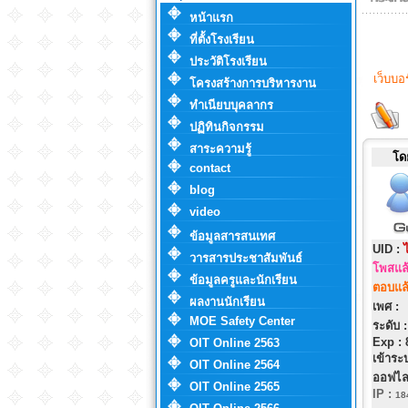
หน้าแรก
ที่ตั้งโรงเรียน
ประวัติโรงเรียน
เว็บบอ
โครงสร้างการบริหารงาน
ทำเนียบบุคลากร
ปฏิทินกิจกรรม
สาระความรู้
โด
contact
blog
video
ข้อมูลสารสนเทศ
UID :
วารสารประชาสัมพันธ์
โพสแล
ข้อมูลครูและนักเรียน
ตอบแล
ผลงานนักเรียน
เพศ :
MOE Safety Center
ระดับ 
Exp :
OIT Online 2563
เข้าระ
OIT Online 2564
ออฟไล
OIT Online 2565
IP
:
18