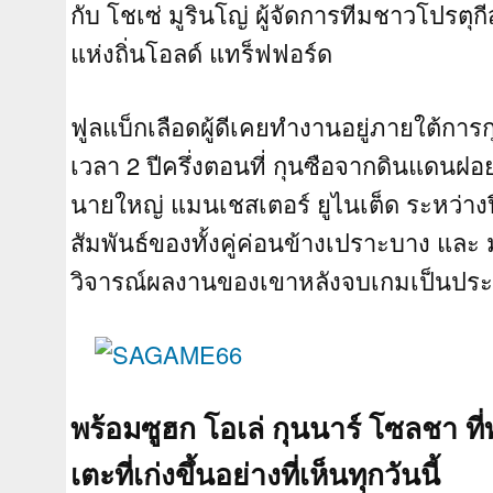
กับ โชเซ่ มูรินโญ่ ผู้จัดการทีมชาวโปรตุก
แห่งถิ่นโอลด์ แทร็ฟฟอร์ด
ฟูลแบ็กเลือดผู้ดีเคยทำงานอยู่ภายใต้การกุ
เวลา 2 ปีครึ่งตอนที่ กุนซือจากดินแดนฝ
นายใหญ่ แมนเชสเตอร์ ยูไนเต็ด ระหว่าง
สัมพันธ์ของทั้งคู่ค่อนข้างเปราะบาง และ มู
วิจารณ์ผลงานของเขาหลังจบเกมเป็นปร
พร้อมซูฮก โอเล่ กุนนาร์ โซลชา ท
เตะที่เก่งขึ้นอย่างที่เห็นทุกวันนี้