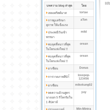
บทความ blog ล่าสุด
โดย
tortae
เพลงคริสต์มาส
aTon
การดูแลรักษา
สุภาพ ให้แข็งแรง
mild
ประเพณีวันเข้า
พรรษา
orean
พบจุดที่หนาวที่สุด
ในโลกเเห่งใหม่ !!
orean
พบจุดที่หนาวที่สุด
ในโลกเเห่งใหม่ !!
Donus
อาเซียน
lovepop-
การวาดภาพสีนำ้
123456
mikekung02
อาเซียน
yuy
ลดความอ้วนสูตร
นางเอก 5 กิโลกรัมใน
1 สัปดาห์
Min-Mintra
ปรากฏการณ์