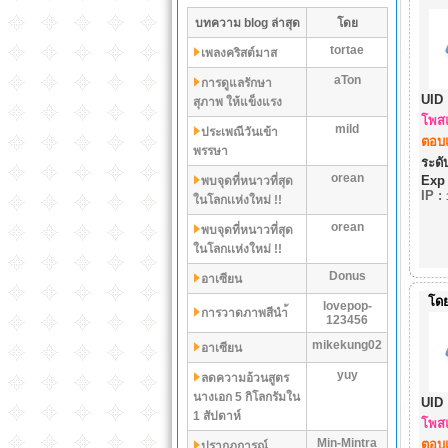
บทความ blog ล่าสุด
โดย
tortae
เพลงคริสต์มาส
aTon
การดูแลรักษา
UID 
สุภาพ ให้แข็งแรง
โพสแ
mild
ประเพณีวันเข้า
ตอบแ
พรรษา
ระดับ
orean
Exp
พบจุดที่หนาวที่สุด
IP
:
ในโลกเเห่งใหม่ !!
orean
พบจุดที่หนาวที่สุด
ในโลกเเห่งใหม่ !!
Donus
อาเซียน
โด
lovepop-
การวาดภาพสีนำ้
123456
mikekung02
อาเซียน
yuy
ลดความอ้วนสูตร
นางเอก 5 กิโลกรัมใน
UID 
1 สัปดาห์
โพสแ
Min-Mintra
ตอบแ
ปรากฏการณ์