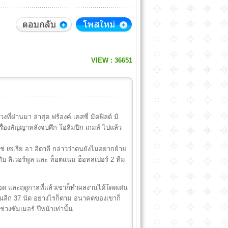
VIEW : 36651
ี่ผ่านมา ล่าสุด ฟร้องค์ เคสซี่ มิดฟิลด์ มิ
รื่องสัญญาหลังจบศึก โอลิมปิก เกมส์ ไปแล้ว
 เซเรีย อา อิตาลี กล่าวว่าตนยังไม่อยากย้าย
บ ลิเวอร์พูล และ ท็อตแน่ม ฮ็อทสเปอร์ 2 ทีม
ด และฤดูกาลที่แล้วเขาก็ทำผลงานได้โดดเด่น
นในลีก 37 นัด อย่างไรก็ตาม อนาคตของเขาก็
งซัมเมอร์ ปีหน้าเท่านั้น