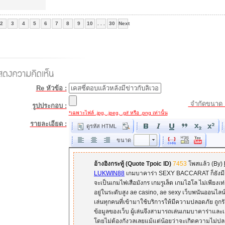
2
3
4
5
6
7
8
9
10
. . .
30
Next
Re หัวข้อ :
จำกัดขนาด 
รูปประกอบ :
*เฉพาะไฟล์ .jpg, .jpeg, .gif หรือ .png เท่านั้น
รายละเอียด :
ดูรหัส HTML
ขนาด
ขนาด