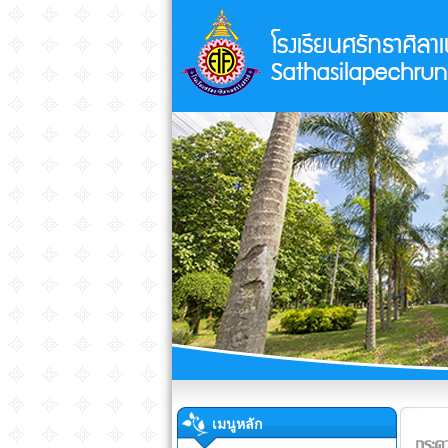
เมนูหลัก