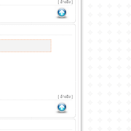
[
อ้างอิง
]
[
อ้างอิง
]