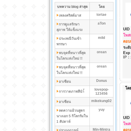
บทความ blog ล่าสุด
โดย
tortae
เพลงคริสต์มาส
aTon
การดูแลรักษา
UID 
สุภาพ ให้แข็งแรง
โพสแ
mild
ประเพณีวันเข้า
ตอบแ
พรรษา
ระดับ
orean
Exp
พบจุดที่หนาวที่สุด
IP
:
ในโลกเเห่งใหม่ !!
orean
พบจุดที่หนาวที่สุด
ในโลกเเห่งใหม่ !!
Donus
อาเซียน
โด
lovepop-
การวาดภาพสีนำ้
123456
mikekung02
อาเซียน
yuy
ลดความอ้วนสูตร
นางเอก 5 กิโลกรัมใน
UID 
1 สัปดาห์
โพสแ
Min-Mintra
ตอบแ
ปรากฏการณ์