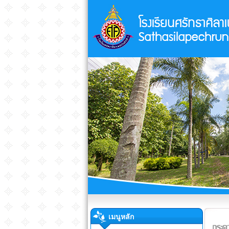
เมนูหลัก