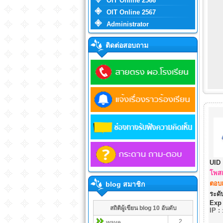
OIT Online 2566
OIT Online 2567
Administrator
ติดต่อสอบถาม
UID 
โพสแ
ตอบแ
blog สมาชิก
ระดับ
Exp
สถิติผู้เขียน blog 10 อันดับ
IP
:
2
wave