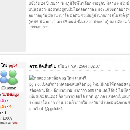
แข้งวัย 24 ปี เผยว่า "ผมภูมิใจที่ได้เลือกมาอยู่กับ มิลาน ผมไม่
แน่นอนว่าผมอยากอยู่กับทีมไปตลอดกาล ผมจะแก้ไขทุกอย่างหลั
อยากอยู่กับ มิลาน เปาโล มัลดินี่ ซึ่งเป็นผู้อำนวยการสโมสรก็
(เคสซี่ มีฉายาว่า เพรสซิเดนท์ ซึ่งแปลว่า ประธาน) ของ มิลาน
kobawa.net
โดย
pg54
ความคิดเห็นที่ 1
เมื่อ 27 ก.ค. 2564 : 02:37
pg slot เปิดบริการ
ทดลองเล่นสล็อต pg ใหม่
มีเกมให้ทดลองเล่นฟ
สล็อตค่ายอื่นๆ อีกมากมาย มากกว่า 500 เกม เล่นได้ฟรี ไม่มีค่
:
ไม่มีข้อมูล
เพียงแค่มีอินเตอร์ ก็สามารถเล่นได้ ทุกที ทุกเวลา สมัครเป็นสม
ล้ว
:
ระบบออโต้ ฝาก-ถอน รวดเร็วภายใน 30 วินาที และมีพนักงานค่อ
ล้ว
:
9
ผ่านไลน์ @pgslot54
 : 1
 : 100%
194.5.49.
xxx