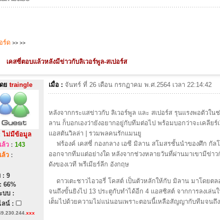
บอร์ด
>>
>>
เคสซี่ตอบแล้วหลังมีข่าวกับลิเวอร์พูล-สเปอร์ส
ดย
traingle
เมื่อ :
จันทร์ ที่ 26 เดือน กรกฏาคม พ.ศ.2564 เวลา 22:14:42
หลังจากกระแสข่าวกับ ลิเวอร์พูล และ สเปอร์ส รุนแรงพอตัวในช่วงท
ลาน ก็บอกเองว่ายังอยากอยู่กับทีมต่อไป พร้อมบอกว่าจะเคลียร์เ
แอสตันวิลล่า | รวมพลคนรักแมนยู
:
ไม่มีข้อมูล
ฟร้องค์ เคสซี่ กองกลาง เอซี มิลาน สโมสรชั้นนำของศึก กัลโช่
ล้ว
:
143
ออกจากทีมแต่อย่างใด หลังจากช่วงหลายวันที่ผ่านมาเขามีข่าวกั
ล้ว
:
ดังของเวที พรีเมียร์ลีก อังกฤษ
 : 9
ดาวเตะชาวไอวอรี่ โคสต์ เป็นตัวหลักให้กับ มิลาน มาโดยตลอ
: 66%
จนถึงขั้นยิงไป 13 ประตูกับทำได้อีก 4 แอสซิสต์ จากการลงเล่
ะบบ :
เต็มไปด้วยความไม่แน่นอนเพราะตอนนี้เหลือสัญญากับทีมจนถึงช่ว
ลน์ :
49.230.244.
xxx