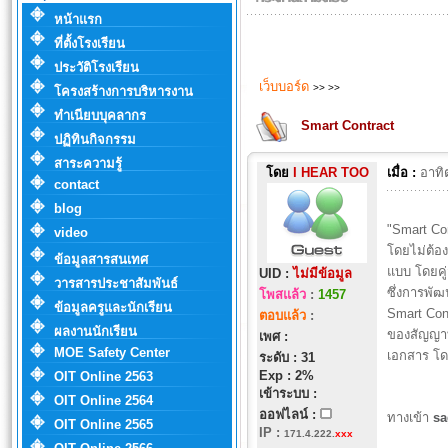
หน้าแรก
ที่ตั้งโรงเรียน
ประวัติโรงเรียน
เว็บบอร์ด
>>
>>
โครงสร้างการบริหารงาน
ทำเนียบบุคลากร
Smart Contract
ปฏิทินกิจกรรม
สาระความรู้
โดย
I HEAR TOO
เมื่อ :
อาทิ
contact
blog
"Smart Co
video
โดยไม่ต้อง
ข้อมูลสารสนเทศ
แบบ โดยคู
UID :
ไม่มีข้อมูล
วารสารประชาสัมพันธ์
ซึ่งการพั
โพสแล้ว
:
1457
ข้อมูลครูและนักเรียน
Smart Cont
ตอบแล้ว
:
ผลงานนักเรียน
ของสัญญาท
เพศ :
MOE Safety Center
เอกสาร โด
ระดับ : 31
Exp : 2%
OIT Online 2563
เข้าระบบ :
OIT Online 2564
ออฟไลน์ :
ทางเข้า
s
OIT Online 2565
IP
:
171.4.222.
xxx