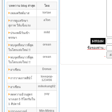
บทความ blog ล่าสุด
โดย
tortae
เพลงคริสต์มาส
aTon
การดูแลรักษา
สุภาพ ให้แข็งแรง
mild
ประเพณีวันเข้า
พรรษา
orean
พบจุดที่หนาวที่สุด
ชื่อของท่าน :
ในโลกเเห่งใหม่ !!
orean
พบจุดที่หนาวที่สุด
ในโลกเเห่งใหม่ !!
Donus
อาเซียน
lovepop-
การวาดภาพสีนำ้
123456
mikekung02
อาเซียน
yuy
ลดความอ้วนสูตร
นางเอก 5 กิโลกรัมใน
1 สัปดาห์
Min-Mintra
ปรากฏการณ์