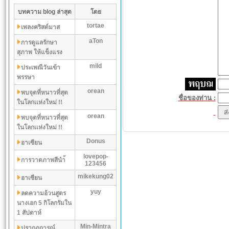
บทความ blog ล่าสุด
โดย
tortae
เพลงคริสต์มาส
aTon
การดูแลรักษา
สุภาพ ให้แข็งแรง
mild
ประเพณีวันเข้า
พรรษา
orean
พบจุดที่หนาวที่สุด
ชื่อของท่าน :
ในโลกเเห่งใหม่ !!
orean
พบจุดที่หนาวที่สุด
ในโลกเเห่งใหม่ !!
Donus
อาเซียน
lovepop-
การวาดภาพสีนำ้
123456
mikekung02
อาเซียน
yuy
ลดความอ้วนสูตร
นางเอก 5 กิโลกรัมใน
1 สัปดาห์
Min-Mintra
ปรากฏการณ์