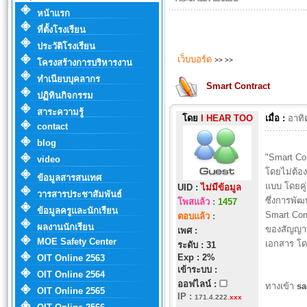
หน้าแรก
ที่ตั้งโรงเรียน
ประวัติโรงเรียน
เว็บบอร์ด
>>
>>
โครงสร้างการบริหารงาน
ทำเนียบบุคลากร
Smart Contract
ปฏิทินกิจกรรม
สาระความรู้
โดย
I HEAR TOO
เมื่อ :
อาทิ
contact
blog
"Smart Co
video
โดยไม่ต้อง
ข้อมูลสารสนเทศ
แบบ โดยคู
UID :
ไม่มีข้อมูล
วารสารประชาสัมพันธ์
ซึ่งการพั
โพสแล้ว
:
1457
ข้อมูลครูและนักเรียน
Smart Cont
ตอบแล้ว
:
ผลงานนักเรียน
ของสัญญาท
เพศ :
MOE Safety Center
เอกสาร โด
ระดับ : 31
Exp : 2%
OIT Online 2563
เข้าระบบ :
OIT Online 2564
ออฟไลน์ :
ทางเข้า
s
OIT Online 2565
IP
:
171.4.222.
xxx