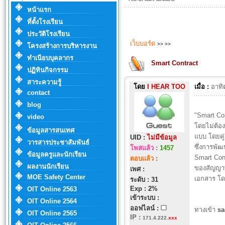
หน้าแรก
ที่ตั้งโรงเรียน
ประวัติโรงเรียน
เว็บบอร์ด
>>
>>
โครงสร้างการบริหารงาน
ทำเนียบบุคลากร
Smart Contract
ปฏิทินกิจกรรม
สาระความรู้
โดย
I HEAR TOO
เมื่อ :
อาทิ
contact
blog
"Smart Co
video
โดยไม่ต้อง
ข้อมูลสารสนเทศ
แบบ โดยคู
UID :
ไม่มีข้อมูล
วารสารประชาสัมพันธ์
ซึ่งการพั
โพสแล้ว
:
1457
ข้อมูลครูและนักเรียน
Smart Cont
ตอบแล้ว
:
ผลงานนักเรียน
ของสัญญาท
เพศ :
MOE Safety Center
เอกสาร โด
ระดับ : 31
Exp : 2%
OIT Online 2563
เข้าระบบ :
OIT Online 2564
ออฟไลน์ :
ทางเข้า
s
OIT Online 2565
IP
:
171.4.222.
xxx