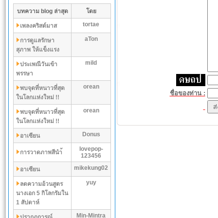
บทความ blog ล่าสุด
โดย
tortae
เพลงคริสต์มาส
aTon
การดูแลรักษา
สุภาพ ให้แข็งแรง
mild
ประเพณีวันเข้า
พรรษา
orean
พบจุดที่หนาวที่สุด
ชื่อของท่าน :
ในโลกเเห่งใหม่ !!
orean
พบจุดที่หนาวที่สุด
ในโลกเเห่งใหม่ !!
Donus
อาเซียน
lovepop-
การวาดภาพสีนำ้
123456
mikekung02
อาเซียน
yuy
ลดความอ้วนสูตร
นางเอก 5 กิโลกรัมใน
1 สัปดาห์
Min-Mintra
ปรากฏการณ์