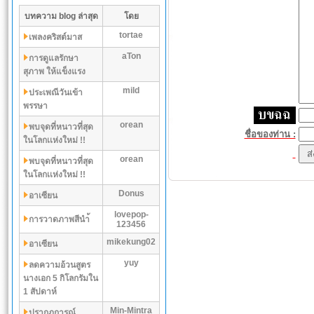
บทความ blog ล่าสุด
โดย
tortae
เพลงคริสต์มาส
aTon
การดูแลรักษา
สุภาพ ให้แข็งแรง
mild
ประเพณีวันเข้า
พรรษา
orean
พบจุดที่หนาวที่สุด
ชื่อของท่าน :
ในโลกเเห่งใหม่ !!
orean
พบจุดที่หนาวที่สุด
ในโลกเเห่งใหม่ !!
Donus
อาเซียน
lovepop-
การวาดภาพสีนำ้
123456
mikekung02
อาเซียน
yuy
ลดความอ้วนสูตร
นางเอก 5 กิโลกรัมใน
1 สัปดาห์
Min-Mintra
ปรากฏการณ์