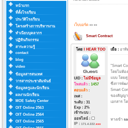
หน้าแรก
ที่ตั้งโรงเรียน
ประวัติโรงเรียน
เว็บบอร์ด
>>
>>
โครงสร้างการบริหารงาน
ทำเนียบบุคลากร
Smart Contract
ปฏิทินกิจกรรม
สาระความรู้
โดย
I HEAR TOO
เมื่อ :
อาทิ
contact
blog
"Smart Co
video
โดยไม่ต้อง
ข้อมูลสารสนเทศ
แบบ โดยคู
UID :
ไม่มีข้อมูล
วารสารประชาสัมพันธ์
ซึ่งการพั
โพสแล้ว
:
1457
ข้อมูลครูและนักเรียน
Smart Cont
ตอบแล้ว
:
ผลงานนักเรียน
ของสัญญาท
เพศ :
MOE Safety Center
เอกสาร โด
ระดับ : 31
Exp : 2%
OIT Online 2563
เข้าระบบ :
OIT Online 2564
ออฟไลน์ :
ทางเข้า
s
OIT Online 2565
IP
:
171.4.222.
xxx