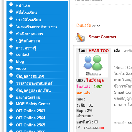
หน้าแรก
ที่ตั้งโรงเรียน
ประวัติโรงเรียน
เว็บบอร์ด
>>
>>
โครงสร้างการบริหารงาน
ทำเนียบบุคลากร
Smart Contract
ปฏิทินกิจกรรม
สาระความรู้
โดย
I HEAR TOO
เมื่อ :
อาทิ
contact
blog
"Smart Co
video
โดยไม่ต้อง
ข้อมูลสารสนเทศ
แบบ โดยคู
UID :
ไม่มีข้อมูล
วารสารประชาสัมพันธ์
ซึ่งการพั
โพสแล้ว
:
1457
ข้อมูลครูและนักเรียน
Smart Cont
ตอบแล้ว
:
ผลงานนักเรียน
ของสัญญาท
เพศ :
MOE Safety Center
เอกสาร โด
ระดับ : 31
Exp : 2%
OIT Online 2563
เข้าระบบ :
OIT Online 2564
ออฟไลน์ :
ทางเข้า
s
OIT Online 2565
IP
:
171.4.222.
xxx