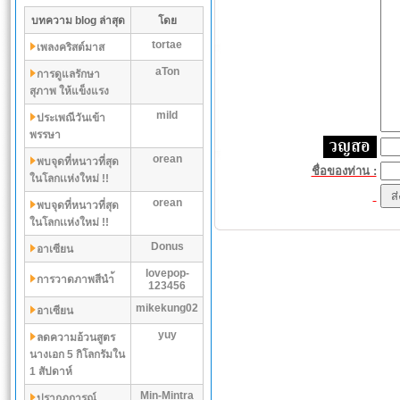
บทความ blog ล่าสุด
โดย
tortae
เพลงคริสต์มาส
aTon
การดูแลรักษา
สุภาพ ให้แข็งแรง
mild
ประเพณีวันเข้า
พรรษา
orean
พบจุดที่หนาวที่สุด
ชื่อของท่าน :
ในโลกเเห่งใหม่ !!
orean
พบจุดที่หนาวที่สุด
ในโลกเเห่งใหม่ !!
Donus
อาเซียน
lovepop-
การวาดภาพสีนำ้
123456
mikekung02
อาเซียน
yuy
ลดความอ้วนสูตร
นางเอก 5 กิโลกรัมใน
1 สัปดาห์
Min-Mintra
ปรากฏการณ์