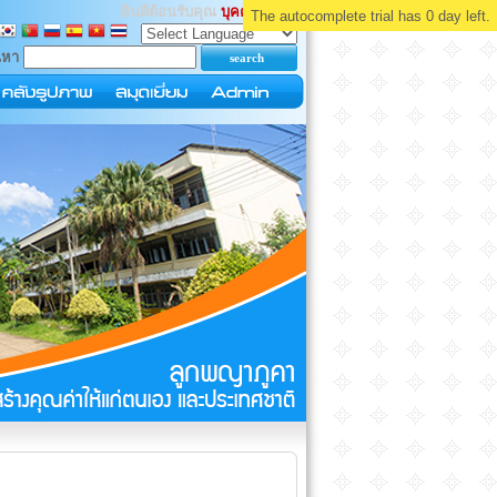
ยินดีต้อนรับคุณ
บุคคลทั่วไป
The autocomplete trial has 0 day left.
นหา