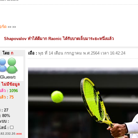
บอร์ด
>>
>>
Shapovalov ทำได้ดีมาก Raonic ได้รับบาดเจ็บมาระยะหนึ่งแล้ว
โดย
ก
เมื่อ :
พุธ ที่ 14 เดือน กรกฏาคม พ.ศ.2564 เวลา 16:42:24
:
ไม่มีข้อมูล
ล้ว
:
1096
ล้ว
:
75
 : 27
: 80%
ะบบ :
ลน์ :
182.232.20.
xxx