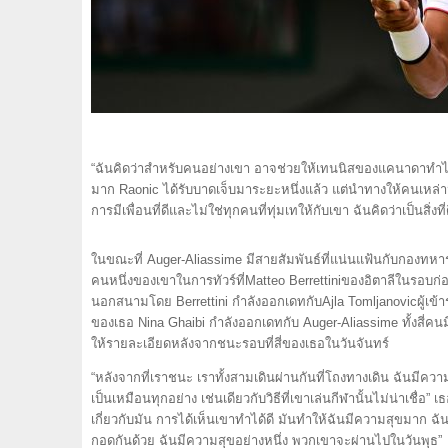
“ฉันคิดว่าสำหรับคนอย่างเขา อาจช่วยให้เทนนิสของแคนาดาทำได้
มาก Raonic ได้รับบาดเจ็บมาระยะหนึ่งแล้ว แต่นำทางให้คนเหล่านี้ 
การมีเพื่อนที่ดีและไม่ใช่ทุกคนที่ทุ่มเทให้กับเขา ฉันคิดว่าเป็นสิ่งที่ดี
ในขณะที่ Auger-Aliassime มีสายสัมพันธ์ที่แน่นแฟ้นกับกองทหารแ
คนหนึ่งของเขาในการทัวร์ที่Matteo Berrettiniของอิตาลีในรอบก่
นอกสนามโดย Berrettini กำลังออกเดทกับAjla Tomljanovicผู้เข้า
ของเธอ Nina Ghaibi กำลังออกเดทกับ Auger-Aliassime ทั้งสี่คนมี
ให้รายละเอียดหลังจากชนะรอบที่สี่ของเธอในวันจันทร์
“หลังจากที่เราชนะ เราทั้งสามเดินผ่านกันที่โถงทางเดิน ฉันมีค
เป็นเหมือนทุกอย่าง เช่นเดียวกับวิธีที่เขาเล่นกีฬานั้นไม่น่าเชื่อ
เกี่ยวกับมัน การได้เห็นเขาทำได้ดี มันทำให้ฉันมีความสุขมาก ฉัน
กอดกันด้วย ฉันมีความสุขอย่างหนึ่ง พวกเขาจะผ่านไปในวันพุธ”