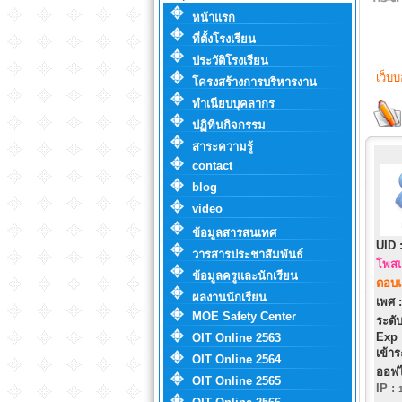
หน้าแรก
ที่ตั้งโรงเรียน
ประวัติโรงเรียน
เว็บ
โครงสร้างการบริหารงาน
ทำเนียบบุคลากร
ปฏิทินกิจกรรม
สาระความรู้
contact
blog
video
ข้อมูลสารสนเทศ
UID 
วารสารประชาสัมพันธ์
โพสแ
ข้อมูลครูและนักเรียน
ตอบแ
ผลงานนักเรียน
เพศ :
MOE Safety Center
ระดับ
Exp 
OIT Online 2563
เข้าร
OIT Online 2564
ออฟไ
OIT Online 2565
IP
: