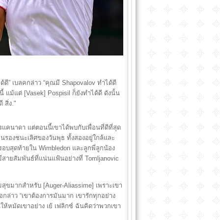
ดี” เบลคกล่าว “คุณมี Shapovalov ทำได้ดี
แม้แต่ [Vasek] Pospisil ก็ยังทำได้ดี ดังนั้น
 สิ่ง."
คนาดา แต่ตอนนี้เขาได้พบกับเพื่อนที่ดีที่สุด
อนรองชนะเลิศของวันพุธ ทั้งสองอยู่ใกล้และ
รอบสุดท้ายใน Wimbledon และลูกพี่ลูกน้อง
สายสัมพันธ์ที่แน่นแฟ้นอย่างที่ Tomljanovic
วามสุขมากสำหรับ [Auger-Aliassime] เพราะเขา
” เธอกล่าว “เขาต้องการมันมาก เขารักทุกอย่าง
ให้หมัดเขาอย่าง เย้ เฟลิกซ์ ฉันคิดว่าพวกเขา