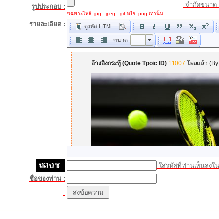
จำกัดขนาด 
รูปประกอบ :
*เฉพาะไฟล์ .jpg, .jpeg, .gif หรือ .png เท่านั้น
รายละเอียด :
ดูรหัส HTML
ขนาด
ขนาด
ใส่รหัสที่ท่านเห็นลงในช
ชื่อของท่าน :