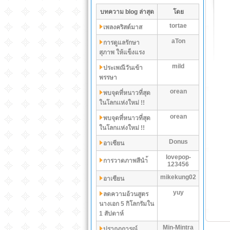
บทความ blog ล่าสุด
โดย
tortae
เพลงคริสต์มาส
aTon
การดูแลรักษา
สุภาพ ให้แข็งแรง
mild
ประเพณีวันเข้า
พรรษา
orean
พบจุดที่หนาวที่สุด
ในโลกเเห่งใหม่ !!
orean
พบจุดที่หนาวที่สุด
ในโลกเเห่งใหม่ !!
Donus
อาเซียน
lovepop-
การวาดภาพสีนำ้
123456
mikekung02
อาเซียน
yuy
ลดความอ้วนสูตร
นางเอก 5 กิโลกรัมใน
1 สัปดาห์
Min-Mintra
ปรากฏการณ์