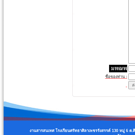
ชื่อของท่าน :
งานสารสนเทศ โรงเรียนศรัทธาศิลาเพชรรังสรรค์ 130 หมู่ 6 ต.