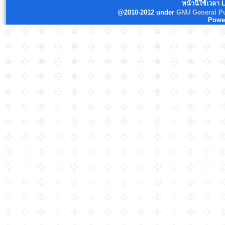
หน้านี้ใช้เวลา
@2010-2012 under
GNU General Pu
Powe