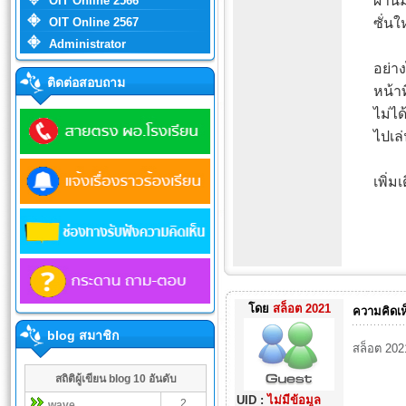
ผ่าน
OIT Online 2566
OIT Online 2567
ซั่นใ
Administrator
อย่า
ติดต่อสอบถาม
หน้าท
ไม่ไ
ไปเล่
เพิ่มเ
โดย
สล็อต 2021
ความคิดเห
blog สมาชิก
สล็อต 20
สถิติผู้เขียน blog 10 อันดับ
UID :
ไม่มีข้อมูล
2
wave