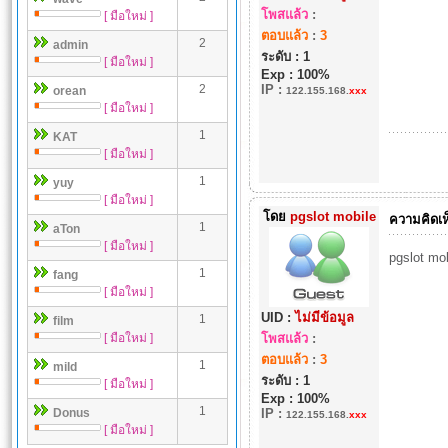
โพสแล้ว
:
[ มือใหม่ ]
ตอบแล้ว
:
3
2
admin
ระดับ : 1
[ มือใหม่ ]
Exp : 100%
2
IP
:
orean
122.155.168.
xxx
[ มือใหม่ ]
1
KAT
[ มือใหม่ ]
1
yuy
[ มือใหม่ ]
โดย
pgslot mobile
ความคิดเห
1
aTon
[ มือใหม่ ]
pgslot mo
1
fang
[ มือใหม่ ]
UID :
ไม่มีข้อมูล
1
film
[ มือใหม่ ]
โพสแล้ว
:
ตอบแล้ว
:
3
1
mild
ระดับ : 1
[ มือใหม่ ]
Exp : 100%
1
Donus
IP
:
122.155.168.
xxx
[ มือใหม่ ]