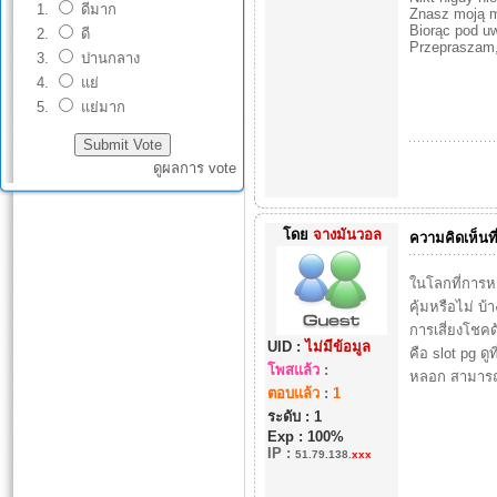
ดีมาก
Znasz moją 
Biorąc pod u
ดี
Przepraszam,
ปานกลาง
แย่
แย่มาก
ดูผลการ vote
โดย
จางมันวอล
ความคิดเห็นที
ในโลกที่การหา
คุ้มหรือไม่ บ
การเสี่ยงโชค
UID :
ไม่มีข้อมูล
คือ slot pg ดูท
โพสแล้ว
:
หลอก สามารถรั
ตอบแล้ว
:
1
ระดับ : 1
Exp : 100%
IP
:
51.79.138.
xxx