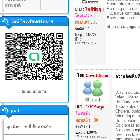
Sobre otro camino,
ธรรมชาติ
Pero algo me dijo 
UID :
ไม่มีข้อมูล
Tuve que cambiar,
โพสแล้ว
:
Esos eran los días
ไลน์ โรงเรียนศรัทธาฯ
ตอบแล้ว
:
30
https://starv
ระดับ : 1
Exp : 100%
IP
:
173.237.207.
xxx
โดย
Covid19com
ความคิดเห็นที
ติดต่อ สอบถาม
Dałem do zroz
Więc włóż to
Usuńmy przes
Teraz kołysz
UID :
ไม่มีข้อมูล
poll
Cholera, podo
โพสแล้ว
:
Więc daj mi t
ตอบแล้ว
:
30
Bo już wiem
Co chcesz ro
ระดับ : 1
คุณคิดว่าเวปนี้เป็นอย่างไร
A oto sytuacj
Exp : 100%
Byłem w każ
IP
:
138.199.42.
xxx
Nikt nigdy ni