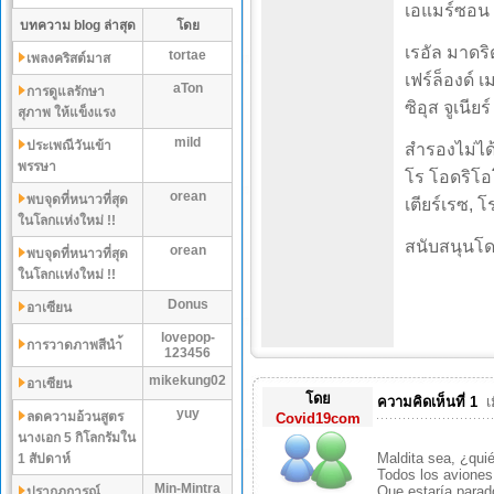
เอแมร์ซอน พ
บทความ blog ล่าสุด
โดย
เรอัล มาดริด
tortae
เพลงคริสต์มาส
เฟร์ล็องด์ เ
aTon
การดูแลรักษา
ซิอุส จูเนียร์
สุภาพ ให้แข็งแรง
mild
ประเพณีวันเข้า
สำรองไม่ได้
พรรษา
โร โอดริโอโซ
orean
พบจุดที่หนาวที่สุด
เตียร์เรซ, โ
ในโลกเเห่งใหม่ !!
สนับสนุนโด
orean
พบจุดที่หนาวที่สุด
ในโลกเเห่งใหม่ !!
Donus
อาเซียน
lovepop-
การวาดภาพสีนำ้
123456
mikekung02
อาเซียน
โดย
ความคิดเห็นที่ 1
เ
yuy
ลดความอ้วนสูตร
Covid19com
นางเอก 5 กิโลกรัมใน
Maldita sea, ¿qui
1 สัปดาห์
Todos los avione
Min-Mintra
Que estaría parad
ปรากฏการณ์