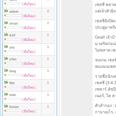
[ มือใหม่ ]
เชลซี พลาด
แต่เจ้าตัวยิ
2
admin
[ มือใหม่ ]
เชลซียังปิ
2
orean
ประตูมาดริด
[ มือใหม่ ]
1
KAT
Goal! เจ้าบ
[ มือใหม่ ]
มาดริดก่อนไ
1
yuy
ไม่พลาด เช
[ มือใหม่ ]
1
aTon
จบเกม เชลซ
[ มือใหม่ ]
พบแมนเชสเตอ
1
fang
[ มือใหม่ ]
รายชื่อนักเ
เชลซี (3-4-3
1
film
[ มือใหม่ ]
เซซาร์ อัซปิ
1
mild
เนอร์, ไค ฮ
[ มือใหม่ ]
ตัวสำรอง : 
1
Donus
[ มือใหม่ ]
กาบาเยโร, เค