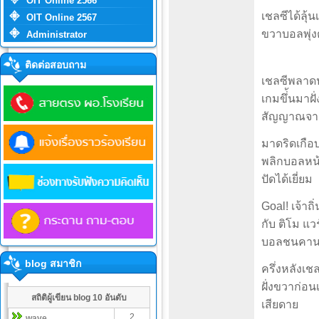
OIT Online 2566
เชลซีได้ลุ้
OIT Online 2567
ขวาบอลพุ่งต
Administrator
ติดต่อสอบถาม
เชลซีพลาดปร
เกมขึ่้นมาฝ
สัญญาณจาก
มาดริดเกือ
พลิกบอลหน้า
ปัดได้เยี่ยม
Goal! เจ้าถ
กับ ติโม แว
บอลชนคานก่
blog สมาชิก
ครึ่งหลังเช
ฝั่งขวาก่อ
สถิติผู้เขียน blog 10 อันดับ
เสียดาย
2
wave