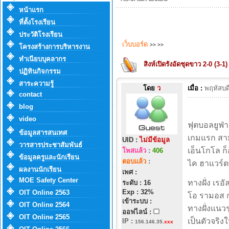
หน้าแรก
ที่ตั้งโรงเรียน
ประวัติโรงเรียน
เว็บบอร์ด
>>
>>
โครงสร้างการบริหารงาน
ทำเนียบบุคลากร
สิงห์เปิดรังอัดชุดขาว 2-0 (3-1) 
ปฏิทินกิจกรรม
สาระความรู้
โดย
ว
เมื่อ :
พฤหัสบด
contact
blog
video
ฟุตบอลยูฟ่า
ข้อมูลสารสนเทศ
เกมแรก สาม
UID :
ไม่มีข้อมูล
วารสารประชาสัมพันธ์
เอ็นโกโล ก็
โพสแล้ว
:
406
ข้อมูลครูและนักเรียน
ตอบแล้ว
:
ไค ฮาแวร์ต
ผลงานนักเรียน
เพศ :
MOE Safety Center
ทางฝั่ง เรอ
ระดับ : 16
Exp : 32%
OIT Online 2563
โอ รามอส ก
เข้าระบบ :
OIT Online 2564
ทางฝั่งแนวร
ออฟไลน์ :
OIT Online 2565
เป็นตัวจริง
IP
:
156.146.35.
xxx