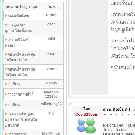
เอแมร์ซอน พ
บทความ blog ล่าสุด
โดย
เรอัล มาดริด
tortae
เพลงคริสต์มาส
เฟร์ล็องด์ เ
aTon
การดูแลรักษา
ซิอุส จูเนียร์
สุภาพ ให้แข็งแรง
mild
ประเพณีวันเข้า
สำรองไม่ได้
พรรษา
โร โอดริโอโซ
orean
พบจุดที่หนาวที่สุด
เตียร์เรซ, โ
ในโลกเเห่งใหม่ !!
สนับสนุนโด
orean
พบจุดที่หนาวที่สุด
ในโลกเเห่งใหม่ !!
Donus
อาเซียน
lovepop-
การวาดภาพสีนำ้
123456
mikekung02
อาเซียน
โดย
ความคิดเห็นที่ 1
เ
yuy
ลดความอ้วนสูตร
Covid19com
นางเอก 5 กิโลกรัมใน
Maldita sea, ¿qui
1 สัปดาห์
Todos los avione
Min-Mintra
Que estaría parad
ปรากฏการณ์