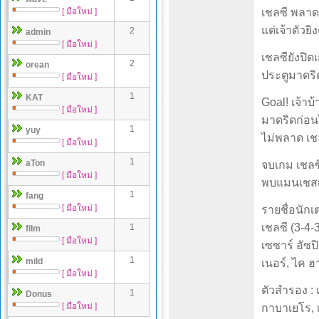
[ มือใหม่ ]
เชลซี พลาด
แต่เจ้าตัวยิ
2
admin
[ มือใหม่ ]
เชลซียังปิ
2
orean
ประตูมาดริด
[ มือใหม่ ]
1
KAT
Goal! เจ้าบ
[ มือใหม่ ]
มาดริดก่อนไ
1
yuy
ไม่พลาด เช
[ มือใหม่ ]
1
aTon
จบเกม เชลซ
[ มือใหม่ ]
พบแมนเชสเตอ
1
fang
[ มือใหม่ ]
รายชื่อนักเ
เชลซี (3-4-3
1
film
[ มือใหม่ ]
เซซาร์ อัซปิ
1
mild
เนอร์, ไค ฮ
[ มือใหม่ ]
ตัวสำรอง : 
1
Donus
[ มือใหม่ ]
กาบาเยโร, เค