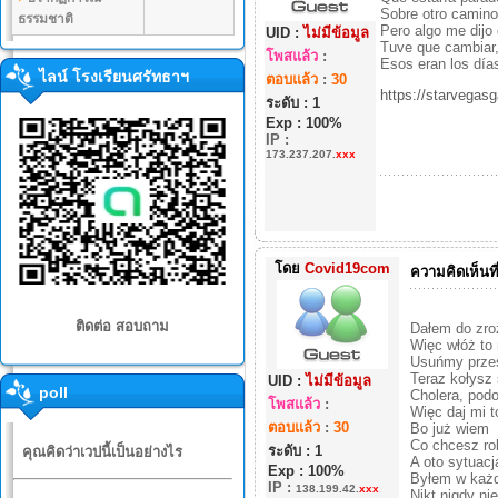
Sobre otro camino,
ธรรมชาติ
Pero algo me dijo 
UID :
ไม่มีข้อมูล
Tuve que cambiar,
โพสแล้ว
:
Esos eran los días
ไลน์ โรงเรียนศรัทธาฯ
ตอบแล้ว
:
30
https://starv
ระดับ : 1
Exp : 100%
IP
:
173.237.207.
xxx
โดย
Covid19com
ความคิดเห็นที
ติดต่อ สอบถาม
Dałem do zroz
Więc włóż to
Usuńmy przes
Teraz kołysz
UID :
ไม่มีข้อมูล
poll
Cholera, podo
โพสแล้ว
:
Więc daj mi t
ตอบแล้ว
:
30
Bo już wiem
Co chcesz ro
ระดับ : 1
คุณคิดว่าเวปนี้เป็นอย่างไร
A oto sytuacj
Exp : 100%
Byłem w każ
IP
:
138.199.42.
xxx
Nikt nigdy ni