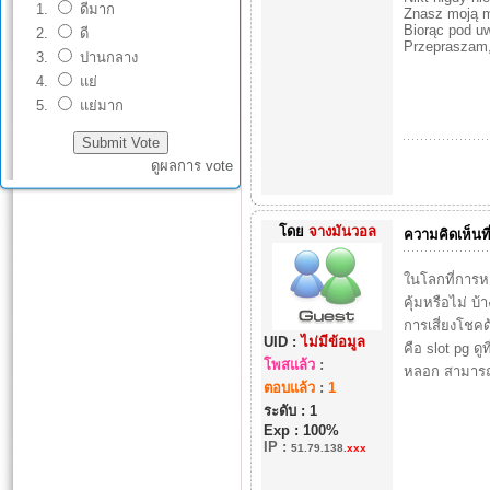
ดีมาก
Znasz moją 
Biorąc pod u
ดี
Przepraszam,
ปานกลาง
แย่
แย่มาก
ดูผลการ vote
โดย
จางมันวอล
ความคิดเห็นที
ในโลกที่การหา
คุ้มหรือไม่ บ
การเสี่ยงโชค
UID :
ไม่มีข้อมูล
คือ slot pg ดูท
โพสแล้ว
:
หลอก สามารถรั
ตอบแล้ว
:
1
ระดับ : 1
Exp : 100%
IP
:
51.79.138.
xxx