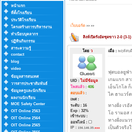
หน้าแรก
ที่ตั้งโรงเรียน
ประวัติโรงเรียน
เว็บบอร์ด
>>
>>
โครงสร้างการบริหารงาน
ทำเนียบบุคลากร
สิงห์เปิดรังอัดชุดขาว 2-0 (3-1) 
ปฏิทินกิจกรรม
สาระความรู้
โดย
ว
เมื่อ :
พฤหัสบด
contact
blog
video
ฟุตบอลยูฟ่า
ข้อมูลสารสนเทศ
เกมแรก สาม
UID :
ไม่มีข้อมูล
วารสารประชาสัมพันธ์
เอ็นโกโล ก็
โพสแล้ว
:
406
ข้อมูลครูและนักเรียน
ตอบแล้ว
:
ไค ฮาแวร์ต
ผลงานนักเรียน
เพศ :
MOE Safety Center
ทางฝั่ง เรอ
ระดับ : 16
Exp : 32%
OIT Online 2563
โอ รามอส ก
เข้าระบบ :
OIT Online 2564
ทางฝั่งแนวร
ออฟไลน์ :
OIT Online 2565
เป็นตัวจริง
IP
:
156.146.35.
xxx