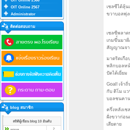
OIT Online 2566
เชลซีได้ลุ้
OIT Online 2567
ขวาบอลพุ่งต
Administrator
ติดต่อสอบถาม
เชลซีพลาดปร
เกมขึ่้นมาฝ
สัญญาณจาก
มาดริดเกือ
พลิกบอลหน้า
ปัดได้เยี่ยม
Goal! เจ้าถ
กับ ติโม แว
บอลชนคานก่
blog สมาชิก
ครึ่งหลังเช
ฝั่งขวาก่อ
สถิติผู้เขียน blog 10 อันดับ
เสียดาย
2
wave