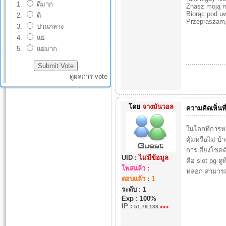
ดีมาก
Znasz moją 
Biorąc pod u
ดี
Przepraszam,
ปานกลาง
แย่
แย่มาก
ดูผลการ vote
โดย
จางมันวอล
ความคิดเห็นที
ในโลกที่การหา
คุ้มหรือไม่ บ
การเสี่ยงโชค
UID :
ไม่มีข้อมูล
คือ slot pg ดูท
โพสแล้ว
:
หลอก สามารถรั
ตอบแล้ว
:
1
ระดับ : 1
Exp : 100%
IP
:
51.79.138.
xxx