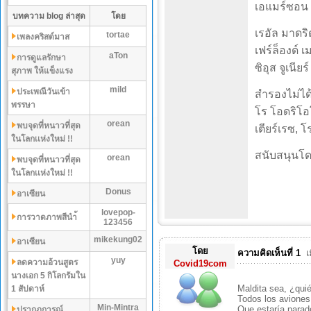
เอแมร์ซอน พ
บทความ blog ล่าสุด
โดย
เรอัล มาดริด
tortae
เพลงคริสต์มาส
เฟร์ล็องด์ เ
aTon
การดูแลรักษา
ซิอุส จูเนียร์
สุภาพ ให้แข็งแรง
mild
ประเพณีวันเข้า
สำรองไม่ได้
พรรษา
โร โอดริโอโซ
orean
พบจุดที่หนาวที่สุด
เตียร์เรซ, โ
ในโลกเเห่งใหม่ !!
สนับสนุนโด
orean
พบจุดที่หนาวที่สุด
ในโลกเเห่งใหม่ !!
Donus
อาเซียน
lovepop-
การวาดภาพสีนำ้
123456
mikekung02
อาเซียน
โดย
ความคิดเห็นที่ 1
เ
yuy
ลดความอ้วนสูตร
Covid19com
นางเอก 5 กิโลกรัมใน
Maldita sea, ¿qui
1 สัปดาห์
Todos los avione
Min-Mintra
Que estaría parad
ปรากฏการณ์