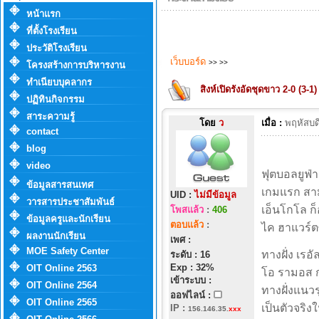
หน้าแรก
ที่ตั้งโรงเรียน
ประวัติโรงเรียน
เว็บบอร์ด
>>
>>
โครงสร้างการบริหารงาน
ทำเนียบบุคลากร
สิงห์เปิดรังอัดชุดขาว 2-0 (3-1) 
ปฏิทินกิจกรรม
สาระความรู้
โดย
ว
เมื่อ :
พฤหัสบด
contact
blog
video
ฟุตบอลยูฟ่า
ข้อมูลสารสนเทศ
เกมแรก สาม
UID :
ไม่มีข้อมูล
วารสารประชาสัมพันธ์
เอ็นโกโล ก็
โพสแล้ว
:
406
ข้อมูลครูและนักเรียน
ตอบแล้ว
:
ไค ฮาแวร์ต
ผลงานนักเรียน
เพศ :
MOE Safety Center
ทางฝั่ง เรอ
ระดับ : 16
Exp : 32%
OIT Online 2563
โอ รามอส ก
เข้าระบบ :
OIT Online 2564
ทางฝั่งแนวร
ออฟไลน์ :
OIT Online 2565
เป็นตัวจริง
IP
:
156.146.35.
xxx