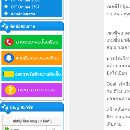
OIT Online 2566
เชลซีได้ลุ้
OIT Online 2567
ขวาบอลพุ่งต
Administrator
ติดต่อสอบถาม
เชลซีพลาดปร
เกมขึ่้นมาฝ
สัญญาณจาก
มาดริดเกือ
พลิกบอลหน้า
ปัดได้เยี่ยม
Goal! เจ้าถ
กับ ติโม แว
บอลชนคานก่
blog สมาชิก
ครึ่งหลังเช
ฝั่งขวาก่อ
สถิติผู้เขียน blog 10 อันดับ
เสียดาย
2
wave