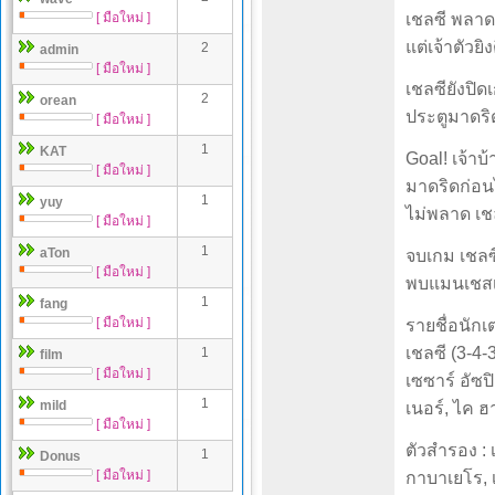
[ มือใหม่ ]
เชลซี พลาด
แต่เจ้าตัวยิ
2
admin
[ มือใหม่ ]
เชลซียังปิ
2
orean
ประตูมาดริด
[ มือใหม่ ]
1
KAT
Goal! เจ้าบ
[ มือใหม่ ]
มาดริดก่อนไ
1
yuy
ไม่พลาด เช
[ มือใหม่ ]
1
aTon
จบเกม เชลซ
[ มือใหม่ ]
พบแมนเชสเตอ
1
fang
[ มือใหม่ ]
รายชื่อนักเ
เชลซี (3-4-3
1
film
[ มือใหม่ ]
เซซาร์ อัซปิ
1
mild
เนอร์, ไค ฮ
[ มือใหม่ ]
ตัวสำรอง : 
1
Donus
[ มือใหม่ ]
กาบาเยโร, เค