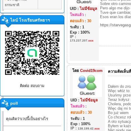
Sobre otro camino,
ธรรมชาติ
Pero algo me dijo 
UID :
ไม่มีข้อมูล
Tuve que cambiar,
โพสแล้ว
:
Esos eran los días
ไลน์ โรงเรียนศรัทธาฯ
ตอบแล้ว
:
30
https://starv
ระดับ : 1
Exp : 100%
IP
:
173.237.207.
xxx
โดย
Covid19com
ความคิดเห็นที
ติดต่อ สอบถาม
Dałem do zroz
Więc włóż to
Usuńmy przes
Teraz kołysz
UID :
ไม่มีข้อมูล
poll
Cholera, podo
โพสแล้ว
:
Więc daj mi t
ตอบแล้ว
:
30
Bo już wiem
Co chcesz ro
ระดับ : 1
คุณคิดว่าเวปนี้เป็นอย่างไร
A oto sytuacj
Exp : 100%
Byłem w każ
IP
:
138.199.42.
xxx
Nikt nigdy ni