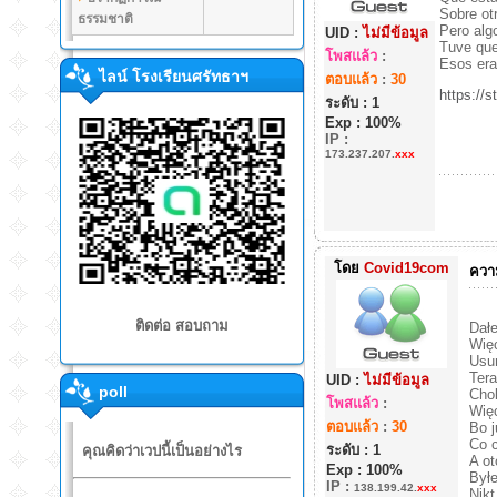
Sobre otr
ธรรมชาติ
Pero alg
UID :
ไม่มีข้อมูล
Tuve que
โพสแล้ว
:
Esos era
ไลน์ โรงเรียนศรัทธาฯ
ตอบแล้ว
:
30
https:
ระดับ : 1
Exp : 100%
IP
:
173.237.207.
xxx
โดย
Covid19com
ความ
ติดต่อ สอบถาม
Dałe
Więc
Usu
Tera
UID :
ไม่มีข้อมูล
poll
Chol
โพสแล้ว
:
Więc
ตอบแล้ว
:
30
Bo 
Co c
ระดับ : 1
คุณคิดว่าเวปนี้เป็นอย่างไร
A ot
Exp : 100%
Był
IP
:
138.199.42.
xxx
Nikt