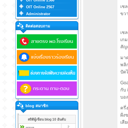
OIT Online 2566
เชล
OIT Online 2567
ขวา
Administrator
ติดต่อสอบถาม
เชล
เกมข
สัญ
มาด
พลิ
ปัดไ
Goa
กับ
บอล
blog สมาชิก
ครึ
ฝั่
สถิติผู้เขียน blog 10 อันดับ
เสี
2
wave