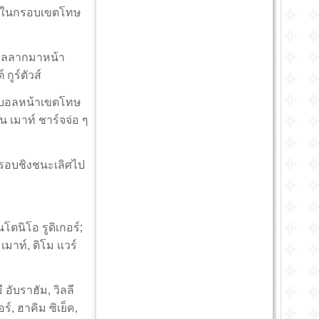
้าไปในกรอบเขตโทษ
บอลลากมาหน้า
กูร์ตัวส์
ตัดบอลหน้าเขตโทษ
น เมาท์ ชาร์จจ่อ ๆ
ารอบชิงชนะเลิศไป
นโตนิโอ รูดิเกอร์;
 เมาท์, ติโม แวร์
อับราฮัม, วิลลี
ร์, ฮาคิม ซิเย็ค,