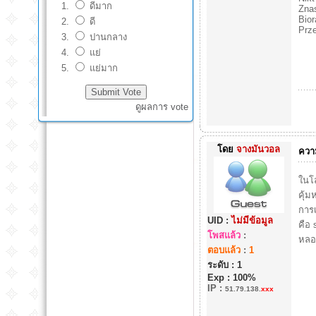
ดีมาก
Zna
Bior
ดี
Prze
ปานกลาง
แย่
แย่มาก
ดูผลการ vote
โดย
จางมันวอล
ความ
ในโล
คุ้ม
การเ
UID :
ไม่มีข้อมูล
คือ s
โพสแล้ว
:
หลอก
ตอบแล้ว
:
1
ระดับ : 1
Exp : 100%
IP
:
51.79.138.
xxx