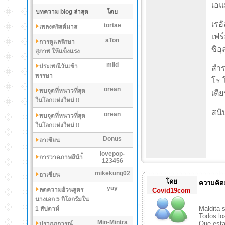
เอแม
บทความ blog ล่าสุด
โดย
เรอั
tortae
เพลงคริสต์มาส
เฟร์
aTon
การดูแลรักษา
ซิอุ
สุภาพ ให้แข็งแรง
mild
ประเพณีวันเข้า
สำร
พรรษา
โร โ
orean
พบจุดที่หนาวที่สุด
เตีย
ในโลกเเห่งใหม่ !!
สนั
orean
พบจุดที่หนาวที่สุด
ในโลกเเห่งใหม่ !!
Donus
อาเซียน
lovepop-
การวาดภาพสีนำ้
123456
mikekung02
อาเซียน
โดย
ความคิดเ
yuy
ลดความอ้วนสูตร
Covid19com
นางเอก 5 กิโลกรัมใน
Maldita 
1 สัปดาห์
Todos lo
Min-Mintra
Que esta
ปรากฏการณ์