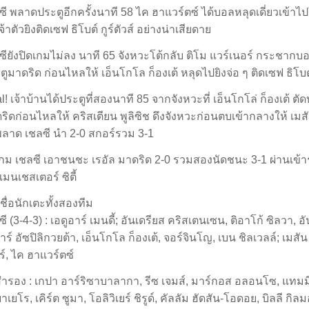
ซี พลาดประตูอีกครั้งนาที 58 ไค ฮาแวร์ตซ์ ได้บอลหลุดเดี่ยวเข
จ้าตัวยิงติดเซฟ ธิโบต์ กูร์ตัวส์ อย่างน่าเสียดาย
ซียังปิดเกมไม่ลง นาที 65 จังหวะโต้กลับ ติโม แวร์เนอร์ กระชาก
ูมาดริด ก่อนไหลให้ เอ็นโกโล ก็องเต้ หลุดไปยิงจ่อ ๆ ติดเซฟ ธิโบต์ 
l! เจ้าบ้านได้ประตูที่สองนาที 85 จากจังหวะที่ เอ็นโกโล่ ก็องเต้ 
ริดก่อนไหลให้ คริสเตียน พูลิซิช ดึงจังหวะก่อนตบเข้ากลางให้ เมสั
พลาด เชลซี นำ 2-0 สกอร์รวม 3-1
กม เชลซี เอาชนชะ เรอัล มาดริด 2-0 รวมสองนัดชนะ 3-1 ผ่านเข้
มนเชสเตอร์ ซิตี้
ชื่อนักเตะทั้งสองทีม
ี (3-4-3) : เอดูอาร์ เมนดี้; อันเดรียส คริสเตนเซน, ติอาโก้ ซิลวา, อั
ร์ อัซปิลิกวยต้า, เอ็นโกโล ก็องเต้, จอร์จินโญ, เบน ชิลเวลล์; เมสัน
ร์, ไค ฮาแวร์ตซ์
สำรอง : เกปา อาร์ริซาบาลากา, รีซ เจมส์, มาร์กอส อลอนโซ, แทมมี 
เยโร, เคิร์ต ซูมา, โอลิวิเยร์ ชิรูด์, คัลลัม ฮัดสัน-โอดอย, บิลลี กิลมอ