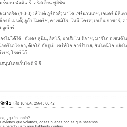
ร์ซอน พัลมิเอรี, คริสเตียน พูลิซิช
ล มาดริด (4-3-3) : ธิโบต์ กูร์ตัวส์; นาโช เฟร์นานเดซ, เอแดร์ มิลิเต
ล็องด์ เมนดี้; ลูก้า โมดริช, คาเซมิโร, โทนี โครส; เอเด็น อาซาร์, ค
ส จูเนียร์
องไม่ได้ใช้ : อังเดร ลูนิน, อิสโก้, มาเรียโน ดิอาซ, มาร์โก อเซนซิ
อดริโอโซลา, ดีเอโก้ อัลตูเบ้, เซร์คิโอ อาร์ริบาส, อันโตนิโอ บลังโก้
ร์เรซ, โรดรีโก้
บสนุนโดยเว็บไซต์
พี จี
ห็นที่ 1
เมื่อ 10 พ.ค. 2564 : 00:42
sea, ¿quién sabía?
s aviones que volamos, cosas buenas por las que pasamos
ría parado justo aquí hablando contigo