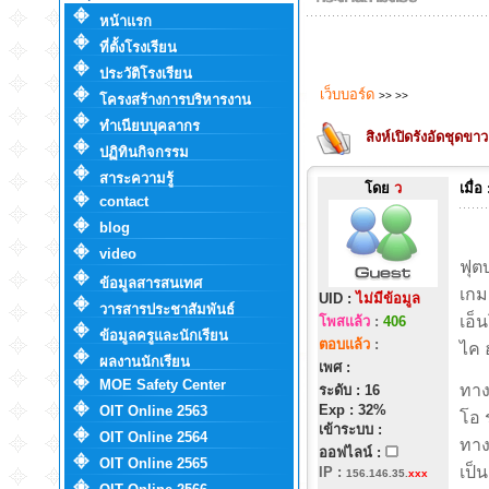
หน้าแรก
ที่ตั้งโรงเรียน
ประวัติโรงเรียน
เว็บบอร์ด
>>
>>
โครงสร้างการบริหารงาน
ทำเนียบบุคลากร
สิงห์เปิดรังอัดชุดขาว 
ปฏิทินกิจกรรม
สาระความรู้
โดย
ว
เมื่อ
contact
blog
video
ฟุต
ข้อมูลสารสนเทศ
เกม
UID :
ไม่มีข้อมูล
วารสารประชาสัมพันธ์
เอ็
โพสแล้ว
:
406
ข้อมูลครูและนักเรียน
ตอบแล้ว
:
ไค 
ผลงานนักเรียน
เพศ :
MOE Safety Center
ทางฝ
ระดับ : 16
Exp : 32%
OIT Online 2563
โอ 
เข้าระบบ :
OIT Online 2564
ทาง
ออฟไลน์ :
OIT Online 2565
เป็น
IP
:
156.146.35.
xxx