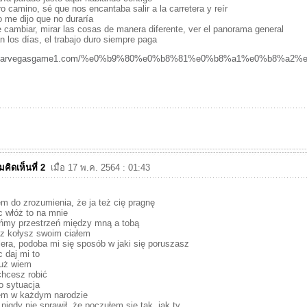
o camino, sé que nos encantaba salir a la carretera y reír
o me dijo que no duraría
 cambiar, mirar las cosas de manera diferente, ver el panorama general
n los días, el trabajo duro siempre paga
//starvegasgame1.com/%e0%b9%80%e0%b8%81%e0%b8%a1%e0%b8%a
คิดเห็นที่ 2
เมื่อ 17 พ.ค. 2564 : 01:43
m do zrozumienia, że ​​ja też cię pragnę
 włóż to na mnie
ńmy przestrzeń między mną a tobą
z kołysz swoim ciałem
era, podoba mi się sposób w jaki się poruszasz
 daj mi to
już wiem
hcesz robić
o sytuacja
em w każdym narodzie
 nigdy nie sprawił, że poczułem się tak, jak ty