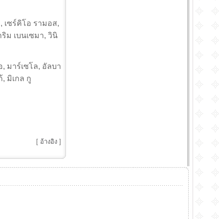
า, เซร์คิโอ รามอส,
าริม เบนเซมา, วินิ
โอ, มาร์เซโล, อัลบา
, มิเกล กู
[
อ้างอิง
]