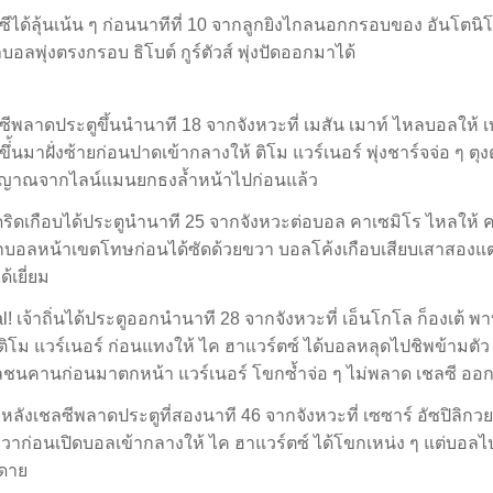
ซีได้ลุ้นเน้น ๆ ก่อนนาทีที่ 10 จากลูกยิงไกลนอกกรอบของ อันโตนิโอ
บอลพุ่งตรงกรอบ ธิโบต์ กูร์ตัวส์ พุ่งปัดออกมาได้
ซีพลาดประตูขึ้นนำนาที 18 จากจังหวะที่ เมสัน เมาท์ ไหลบอลให้ เบ
ึ่้นมาฝั่งซ้ายก่อนปาดเข้ากลางให้ ติโม แวร์เนอร์ พุ่งชาร์จจ่อ ๆ ตุง
ญาณจากไลน์แมนยกธงล้ำหน้าไปก่อนแล้ว
ริดเกือบได้ประตูนำนาที 25 จากจังหวะต่อบอล คาเซมิโร ไหลให้ 
กบอลหน้าเขตโทษก่อนได้ซัดด้วยขวา บอลโค้งเกือบเสียบเสาสองแต่ เอ
ด้เยี่ยม
l! เจ้าถิ่นได้ประตูออกนำนาที 28 จากจังหวะที่ เอ็นโกโล ก็องเต้ พ
 ติโม แวร์เนอร์ ก่อนแทงให้ ไค ฮาแวร์ตซ์ ได้บอลหลุดไปชิพข้ามตัว ธิ
ชนคานก่อนมาตกหน้า แวร์เนอร์ โขกซ้ำจ่อ ๆ ไม่พลาด เชลซี ออก
่งหลังเชลซีพลาดประตูที่สองนาที 46 จากจังหวะที่ เซซาร์ อัซปิลิกวย
งขวาก่อนเปิดบอลเข้ากลางให้ ไค ฮาแวร์ตซ์ ได้โขกเหน่ง ๆ แต่บอ
ยดาย