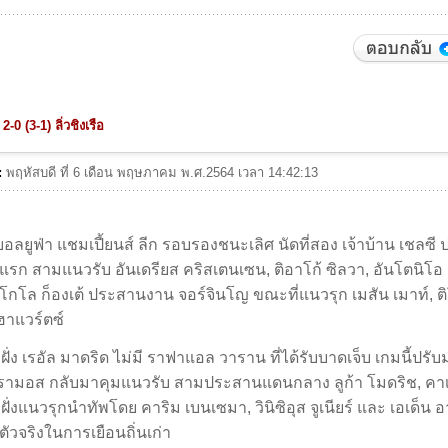
2-0 (3-1) ลิ่วชิงเรือ
 :
พฤหัสบดี ที่ 6 เดือน พฤษภาคม พ.ศ.2564 เวลา 14:42:13
บอลยูฟ่า แชมเปี้ยนส์ ลีก รอบรองชนะเลิศ นัดที่สอง เจ้าบ้าน เชลซี
แรก สามแนวรับ อันเดรียส คริสเตนเซน, ติอาโก้ ซิลวา, อันโตนิโอ 
นโกโล ก็องเต้ ประสานงาน จอร์จินโญ ขณะที่แนวรุก เมสัน เมาท์, ต
ฮาแวร์ตซ์
ั่ง เรอัล มาดริด ไม่มี ราฟาแอล วาราน ที่ได้รับบาดเจ็บ เกมนี้ปรับม
รามอส กลับมาคุมแนวรับ สามประสานแดนกลาง ลูก้า โมดริช, คาเ
ฝั่งแนวรุกนำทัพโดย คาริม เบนเซมา, วินิซิอุส จูเนียร์ และ เอเด็น
ตัวจริงในการเยือนถิ่นเก่า