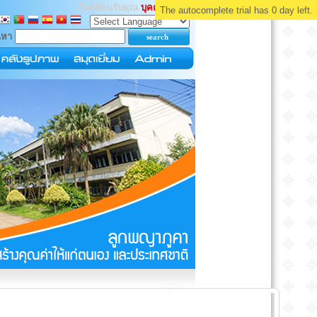
ยินดีต้อนรับคุณ
บุคคลทั่วไป
The autocomplete trial has 0 day left.
นหา