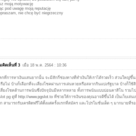
sz moją motywację
ąc pod uwagę moją reputację
praszam, nie chcę być niegrzeczny
คิดเห็นที่ 3
เมื่อ 18 พ.ค. 2564 : 10:36
กที่การหาเงินแสนยากนั้น จะมีสักกี่ช่องทางที่ทำเงินให้เราได้รวดเร็ว ส่วนใหญ่ขึ้น
หรือไม่ บ้างก็เลือกที่จะเสี่ยงโชคผ่านการเล่นหวยหรือสลากกินแบ่งรัฐบาล บ้างก็ใช้ส
สี่ยงโชคด้านการพนันซึ่งปัจจุบันมีหลากหลาย ทั้งการพนันแบบบ่อนคาสิโน รวมไ
lot pg ดูที่
http://www.pgslot.to
ที่ช่วยให้การเงินของคุณอาจดีขึ้นได้ เป็นเว็บเ
 สามารถรับเครดิตฟรีได้ตั้งแต่ครั้งแรกที่สมัคร และโปรโมชั่นเด็ด ๆ มากมายที่รอ