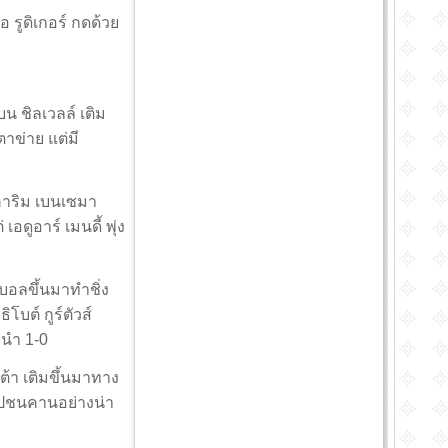
 รูดิเกอร์ กดด้วย
น ชิลเวลล์ เติม
ตาข่าย แต่มี
คาริม เบนเซมา
ดูอาร์ เมนดี้ พุ่ง
าบอลขึ้นมาทำชิ่ง
โบต์ กูร์ตัวส์
นำ 1-0
ต้า เติมขึ้นมาทาง
ลไปชนคานอย่างน่า