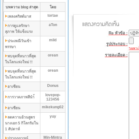
บทความ blog ล่าสุด
โดย
tortae
เพลงคริสต์มาส
aTon
การดูแลรักษา
สุภาพ ให้แข็งแรง
Re หัวข้อ :
mild
ประเพณีวันเข้า
รูปประกอบ :
พรรษา
*เฉพาะไ
รายละเอียด :
orean
พบจุดที่หนาวที่สุด
ในโลกเเห่งใหม่ !!
orean
พบจุดที่หนาวที่สุด
ในโลกเเห่งใหม่ !!
Donus
อาเซียน
lovepop-
การวาดภาพสีนำ้
123456
mikekung02
อาเซียน
yuy
ลดความอ้วนสูตร
นางเอก 5 กิโลกรัมใน
1 สัปดาห์
Min-Mintra
ปรากฏการณ์