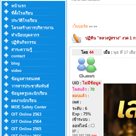
หน้าแรก
ที่ตั้งโรงเรียน
ประวัติโรงเรียน
เว็บบอร์ด
>>
>>
โครงสร้างการบริหารงาน
ทำเนียบบุคลากร
ปฏิทิน "หลวงปู่สรวง" งวด 
ปฏิทินกิจกรรม
สาระความรู้
โดย
44
เมื่อ :
พุธ ที่ 17 เ
contact
blog
video
ข้อมูลสารสนเทศ
UID :
ไม่มีข้อมูล
วารสารประชาสัมพันธ์
โพสแล้ว
:
70
ข้อมูลครูและนักเรียน
ตอบแล้ว
:
ผลงานนักเรียน
เพศ :
MOE Safety Center
ระดับ : 6
Exp : 75%
OIT Online 2563
เข้าระบบ :
OIT Online 2564
ออฟไลน์ :
OIT Online 2565
IP
:
103.107.199.
xxx