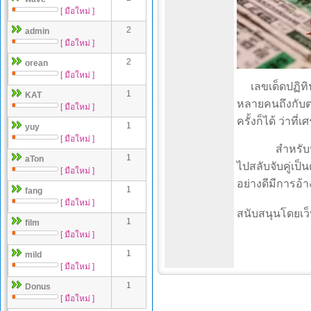
[ มือใหม่ ]
2
admin
[ มือใหม่ ]
2
orean
[ มือใหม่ ]
เลขเด็ดปฏิทิน
1
KAT
หลายคนถึงกับตะ
[ มือใหม่ ]
ครั้งก็ได้ ว่าท
1
yuy
[ มือใหม่ ]
สำหรับหวยในงวด
1
aTon
ไปสลับจับคู่เป็น
[ มือใหม่ ]
อย่างดีมีการอ
1
fang
[ มือใหม่ ]
สนับสนุนโดยเว็
1
film
[ มือใหม่ ]
1
mild
[ มือใหม่ ]
1
Donus
[ มือใหม่ ]