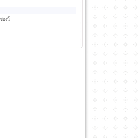
่องนี้