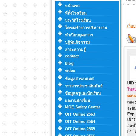
หน้าแรก
ที่ตั้งโรงเรียน
ประวัติโรงเรียน
เว็บ
โครงสร้างการบริหารงาน
ทำเนียบบุคลากร
ปฏิทินกิจกรรม
สาระความรู้
contact
blog
video
ข้อมูลสารสนเทศ
UID 
วารสารประชาสัมพันธ์
โพสแ
ข้อมูลครูและนักเรียน
ตอบแ
ผลงานนักเรียน
เพศ :
MOE Safety Center
ระดับ
Exp 
OIT Online 2563
เข้าร
OIT Online 2564
ออฟไ
OIT Online 2565
IP
: