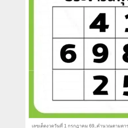
เลขเด็ดงวดวันที่ 1 กรกฎาคม 69..คำนวณตามตารา