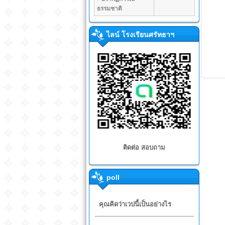
ธรรมชาติ
ไลน์ โรงเรียนศรัทธาฯ
ติดต่อ สอบถาม
poll
คุณคิดว่าเวปนี้เป็นอย่างไร