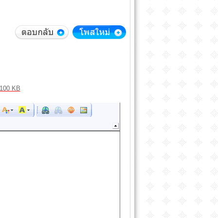
100 KB