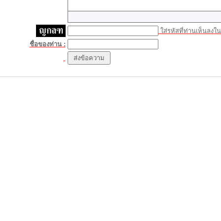
ใส่รหัสที่ท่านเห็นลงในช
ชื่อของท่าน :