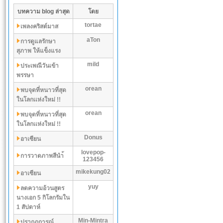
บทความ blog ล่าสุด
โดย
tortae
เพลงคริสต์มาส
aTon
การดูแลรักษา
สุภาพ ให้แข็งแรง
mild
ประเพณีวันเข้า
พรรษา
orean
พบจุดที่หนาวที่สุด
ในโลกเเห่งใหม่ !!
orean
พบจุดที่หนาวที่สุด
ในโลกเเห่งใหม่ !!
Donus
อาเซียน
lovepop-
การวาดภาพสีนำ้
123456
mikekung02
อาเซียน
yuy
ลดความอ้วนสูตร
นางเอก 5 กิโลกรัมใน
1 สัปดาห์
Min-Mintra
ปรากฏการณ์