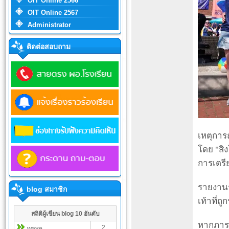
OIT Online 2566
OIT Online 2567
Administrator
ติดต่อสอบถาม
เหตุการ
โดย "สิ
การเตรี
รายงานร
blog สมาชิก
เท้าที่ถ
สถิติผู้เขียน blog 10 อันดับ
หากภารก
2
wave