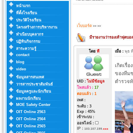
หน้าแรก
ที่ตั้งโรงเรียน
ประวัติโรงเรียน
เว็บบอร์ด
>>
>>
โครงสร้างการบริหารงาน
ทำเนียบบุคลากร
มีรายงานว่ารองเท้าฟุตบอ
ปฏิทินกิจกรรม
สาระความรู้
โดย
ที
เมื่อ :
พุธ 
contact
blog
เกิดเรื่
video
ของทีมช
ข้อมูลสารสนเทศ
ตำรวจท้
UID :
ไม่มีข้อมูล
วารสารประชาสัมพันธ์
โพสแล้ว
:
17
ข้อมูลครูและนักเรียน
ตอบแล้ว
:
1
ผลงานนักเรียน
เพศ :
MOE Safety Center
ระดับ : 3
Exp : 45%
OIT Online 2563
เข้าระบบ :
OIT Online 2564
ออฟไลน์ :
OIT Online 2565
IP
:
103.107.199.
xxx