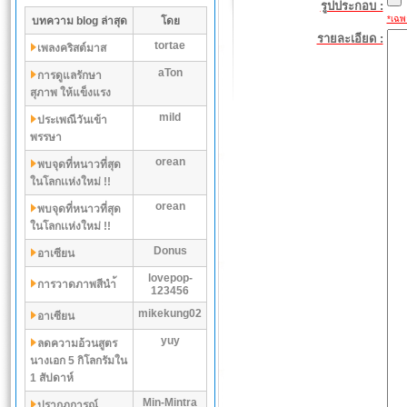
รูปประกอบ :
*เฉพา
บทความ blog ล่าสุด
โดย
รายละเอียด :
tortae
เพลงคริสต์มาส
aTon
การดูแลรักษา
สุภาพ ให้แข็งแรง
mild
ประเพณีวันเข้า
พรรษา
orean
พบจุดที่หนาวที่สุด
ในโลกเเห่งใหม่ !!
orean
พบจุดที่หนาวที่สุด
ในโลกเเห่งใหม่ !!
Donus
อาเซียน
lovepop-
การวาดภาพสีนำ้
123456
mikekung02
อาเซียน
yuy
ลดความอ้วนสูตร
นางเอก 5 กิโลกรัมใน
1 สัปดาห์
Min-Mintra
ปรากฏการณ์